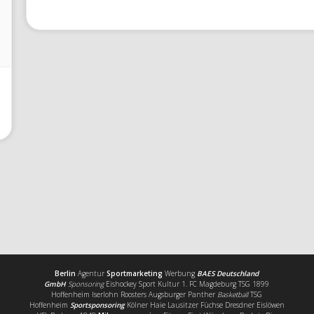
Berlin
Agentur
Sportmarketing
Werbung
BAES Deutschland
GmbH
Sponsoring
Eishockey Sport Kultur 1. FC Magdeburg TSG 1899
Hoffenheim Iserlohn Roosters Augsburger Panther
Basketball
TSG
Hoffenheim
Sportsponsoring
Kölner Haie Lausitzer Füchse Dresdner Eislöwen