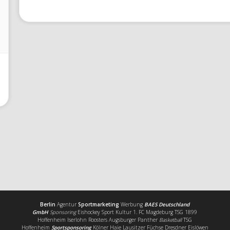
Berlin
Agentur
Sportmarketing
Werbung
BAES Deutschland
GmbH
Sponsoring
Eishockey Sport Kultur 1. FC Magdeburg TSG 1899
Hoffenheim Iserlohn Roosters Augsburger Panther
Basketball
TSG
Hoffenheim
Sportsponsoring
Kölner Haie Lausitzer Füchse Dresdner Eislöwen