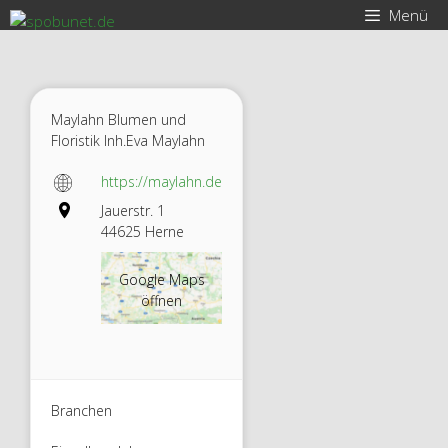
Zum
Menü
Inhalt
springen
Maylahn Blumen und
Floristik Inh.Eva Maylahn
https://maylahn.de
Jauerstr. 1
44625 Herne
Google Maps
öffnen
Branchen