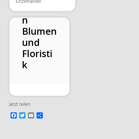
Einzelhandel
Maylah
n
Blumen
und
Floristi
k
Jetzt teilen:
F
T
E
T
a
w
m
e
c
i
a
i
e
t
i
l