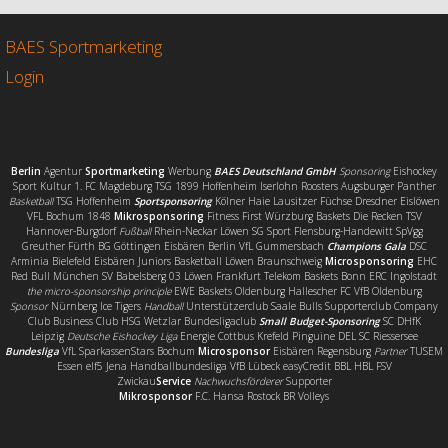
b
t
l
e
o
e
n
o
r
BAES Sportmarketing
k
Login
Berlin
Agentur
Sportmarketing
Werbung
BAES Deutschland GmbH
Sponsoring
Eishockey
Sport Kultur 1. FC Magdeburg TSG 1899 Hoffenheim Iserlohn Roosters Augsburger Panther
Basketball
TSG Hoffenheim
Sportsponsoring
Kölner Haie Lausitzer Füchse Dresdner Eislöwen
VFL Bochum 1848
Mikrosponsoring
Fitness First Würzburg Baskets Die Recken TSV
Hannover-Burgdorf
Fußball
Rhein-Neckar Löwen SG Sport Flensburg-Handewitt SpVgg
Greuther Fürth BG Göttingen Eisbären Berlin VfL Gummersbach
Champions Gala
DSC
Arminia Bielefeld Eisbären Juniors Basketball Löwen Braunschweig
Microsponsoring
EHC
Red Bull München SV Babelsberg 03 Löwen Frankfurt Telekom Baskets Bonn ERC Ingolstadt
the micro-sponsorship principle
EWE Baskets Oldenburg Hallescher FC VfB Oldenburg
Sponsor
Nürnberg Ice Tigers
Handball
Unterstützerclub Saale Bulls Supporterclub Company
Club Business Club HSG Wetzlar Bundesligaclub
Small Budget-Sponsoring
SC DHfK
Leipzig
Deutsche Eishockey Liga
Energie Cottbus Krefeld Pinguine DEL SC Riessersee
Bundesliga
VfL SparkassenStars Bochum
Microsponsor
Eisbären Regensburg
Partner
TUSEM
Essen elf5 Jena Handballbundesliga VfB Lübeck easyCredit BBL HBL FSV
Zwickau
Service
Nachwuchsförderer
Supporter
Mikrosponsor
F.C. Hansa Rostock BR Volleys