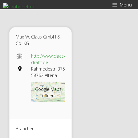
Zum
Menü
Inhalt
springen
Max W. Claas GmbH &
Co. KG
http://www.claas-
draht.de
Rahmedestr. 375
58762 Altena
Google Maps
öffnen
Branchen