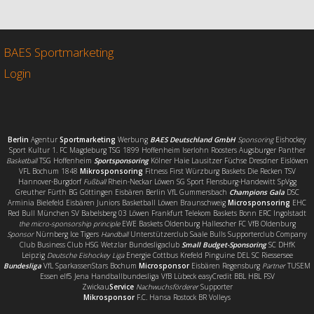
e
t
i
l
b
t
l
e
o
e
n
o
r
BAES Sportmarketing
k
Login
Berlin
Agentur
Sportmarketing
Werbung
BAES Deutschland GmbH
Sponsoring
Eishockey
Sport Kultur 1. FC Magdeburg TSG 1899 Hoffenheim Iserlohn Roosters Augsburger Panther
Basketball
TSG Hoffenheim
Sportsponsoring
Kölner Haie Lausitzer Füchse Dresdner Eislöwen
VFL Bochum 1848
Mikrosponsoring
Fitness First Würzburg Baskets Die Recken TSV
Hannover-Burgdorf
Fußball
Rhein-Neckar Löwen SG Sport Flensburg-Handewitt SpVgg
Greuther Fürth BG Göttingen Eisbären Berlin VfL Gummersbach
Champions Gala
DSC
Arminia Bielefeld Eisbären Juniors Basketball Löwen Braunschweig
Microsponsoring
EHC
Red Bull München SV Babelsberg 03 Löwen Frankfurt Telekom Baskets Bonn ERC Ingolstadt
the micro-sponsorship principle
EWE Baskets Oldenburg Hallescher FC VfB Oldenburg
Sponsor
Nürnberg Ice Tigers
Handball
Unterstützerclub Saale Bulls Supporterclub Company
Club Business Club HSG Wetzlar Bundesligaclub
Small Budget-Sponsoring
SC DHfK
Leipzig
Deutsche Eishockey Liga
Energie Cottbus Krefeld Pinguine DEL SC Riessersee
Bundesliga
VfL SparkassenStars Bochum
Microsponsor
Eisbären Regensburg
Partner
TUSEM
Essen elf5 Jena Handballbundesliga VfB Lübeck easyCredit BBL HBL FSV
Zwickau
Service
Nachwuchsförderer
Supporter
Mikrosponsor
F.C. Hansa Rostock BR Volleys