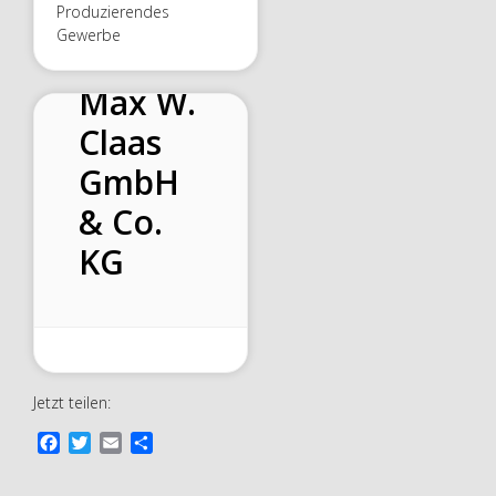
Produzierendes
Gewerbe
Max W.
Claas
GmbH
& Co.
KG
Jetzt teilen:
F
T
E
T
a
w
m
e
c
i
a
i