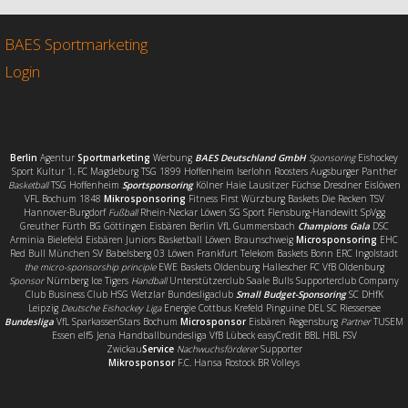
b
t
l
e
o
e
n
o
r
BAES Sportmarketing
k
Login
Berlin
Agentur
Sportmarketing
Werbung
BAES Deutschland GmbH
Sponsoring
Eishockey
Sport Kultur 1. FC Magdeburg TSG 1899 Hoffenheim Iserlohn Roosters Augsburger Panther
Basketball
TSG Hoffenheim
Sportsponsoring
Kölner Haie Lausitzer Füchse Dresdner Eislöwen
VFL Bochum 1848
Mikrosponsoring
Fitness First Würzburg Baskets Die Recken TSV
Hannover-Burgdorf
Fußball
Rhein-Neckar Löwen SG Sport Flensburg-Handewitt SpVgg
Greuther Fürth BG Göttingen Eisbären Berlin VfL Gummersbach
Champions Gala
DSC
Arminia Bielefeld Eisbären Juniors Basketball Löwen Braunschweig
Microsponsoring
EHC
Red Bull München SV Babelsberg 03 Löwen Frankfurt Telekom Baskets Bonn ERC Ingolstadt
the micro-sponsorship principle
EWE Baskets Oldenburg Hallescher FC VfB Oldenburg
Sponsor
Nürnberg Ice Tigers
Handball
Unterstützerclub Saale Bulls Supporterclub Company
Club Business Club HSG Wetzlar Bundesligaclub
Small Budget-Sponsoring
SC DHfK
Leipzig
Deutsche Eishockey Liga
Energie Cottbus Krefeld Pinguine DEL SC Riessersee
Bundesliga
VfL SparkassenStars Bochum
Microsponsor
Eisbären Regensburg
Partner
TUSEM
Essen elf5 Jena Handballbundesliga VfB Lübeck easyCredit BBL HBL FSV
Zwickau
Service
Nachwuchsförderer
Supporter
Mikrosponsor
F.C. Hansa Rostock BR Volleys