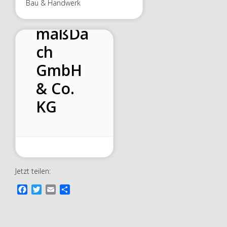
Bau & Handwerk
maßDa
ch
GmbH
& Co.
KG
Jetzt teilen:
F
T
E
T
a
w
m
e
c
i
a
i
e
t
i
l