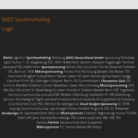
e
t
i
l
b
t
l
e
o
e
n
o
r
BAES Sportmarketing
k
Login
Berlin
Agentur
Sportmarketing
Werbung
BAES Deutschland GmbH
Sponsoring
Eishockey
Sport Kultur 1. FC Magdeburg TSG 1899 Hoffenheim Iserlohn Roosters Augsburger Panther
Basketball
TSG Hoffenheim
Sportsponsoring
Kölner Haie Lausitzer Füchse Dresdner Eislöwen
VFL Bochum 1848
Mikrosponsoring
Fitness First Würzburg Baskets Die Recken TSV
Hannover-Burgdorf
Fußball
Rhein-Neckar Löwen SG Sport Flensburg-Handewitt SpVgg
Greuther Fürth BG Göttingen Eisbären Berlin VfL Gummersbach
Champions Gala
DSC
Arminia Bielefeld Eisbären Juniors Basketball Löwen Braunschweig
Microsponsoring
EHC
Red Bull München SV Babelsberg 03 Löwen Frankfurt Telekom Baskets Bonn ERC Ingolstadt
the micro-sponsorship principle
EWE Baskets Oldenburg Hallescher FC VfB Oldenburg
Sponsor
Nürnberg Ice Tigers
Handball
Unterstützerclub Saale Bulls Supporterclub Company
Club Business Club HSG Wetzlar Bundesligaclub
Small Budget-Sponsoring
SC DHfK
Leipzig
Deutsche Eishockey Liga
Energie Cottbus Krefeld Pinguine DEL SC Riessersee
Bundesliga
VfL SparkassenStars Bochum
Microsponsor
Eisbären Regensburg
Partner
TUSEM
Essen elf5 Jena Handballbundesliga VfB Lübeck easyCredit BBL HBL FSV
Zwickau
Service
Nachwuchsförderer
Supporter
Mikrosponsor
F.C. Hansa Rostock BR Volleys