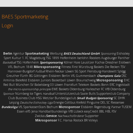
b
t
l
e
o
e
n
o
r
BAES Sportmarketing
k
Login
Berlin
Agentur
Sportmarketing
Werbung
BAES Deutschland GmbH
Sponsoring
Eishockey
Sport Kultur 1. FC Magdeburg TSG 1899 Hoffenheim Iserlohn Roosters Augsburger Panther
Basketball
TSG Hoffenheim
Sportsponsoring
Kölner Haie Lausitzer Füchse Dresdner Eislöwen
VFL Bochum 1848
Mikrosponsoring
Fitness First Würzburg Baskets Die Recken TSV
Hannover-Burgdorf
Fußball
Rhein-Neckar Löwen SG Sport Flensburg-Handewitt SpVgg
Greuther Fürth BG Göttingen Eisbären Berlin VfL Gummersbach
Champions Gala
DSC
Arminia Bielefeld Eisbären Juniors Basketball Löwen Braunschweig
Microsponsoring
EHC
Red Bull München SV Babelsberg 03 Löwen Frankfurt Telekom Baskets Bonn ERC Ingolstadt
the micro-sponsorship principle
EWE Baskets Oldenburg Hallescher FC VfB Oldenburg
Sponsor
Nürnberg Ice Tigers
Handball
Unterstützerclub Saale Bulls Supporterclub Company
Club Business Club HSG Wetzlar Bundesligaclub
Small Budget-Sponsoring
SC DHfK
Leipzig
Deutsche Eishockey Liga
Energie Cottbus Krefeld Pinguine DEL SC Riessersee
Bundesliga
VfL SparkassenStars Bochum
Microsponsor
Eisbären Regensburg
Partner
TUSEM
Essen elf5 Jena Handballbundesliga VfB Lübeck easyCredit BBL HBL FSV
Zwickau
Service
Nachwuchsförderer
Supporter
Mikrosponsor
F.C. Hansa Rostock BR Volleys