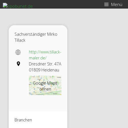
Zum
Menü
Inhalt
springen
Sachverständiger Mirko
Tillack
http://www.tillack-
maler.de/
Dresdner Str. 47A
01809 Heidenau
Google Maps
öffnen
Branchen