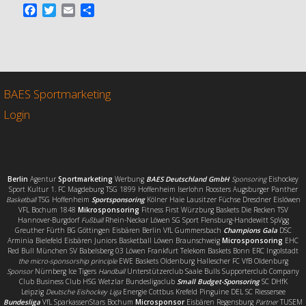
F
T
E
T
a
w
m
e
c
i
a
i
e
t
i
l
b
t
l
e
o
e
n
o
r
BAES Sportmarketing
k
Login
Berlin
Agentur
Sportmarketing
Werbung
BAES Deutschland GmbH
Sponsoring
Eishockey
Sport Kultur 1. FC Magdeburg TSG 1899 Hoffenheim Iserlohn Roosters Augsburger Panther
Basketball
TSG Hoffenheim
Sportsponsoring
Kölner Haie Lausitzer Füchse Dresdner Eislöwen
VFL Bochum 1848
Mikrosponsoring
Fitness First Würzburg Baskets Die Recken TSV
Hannover-Burgdorf
Fußball
Rhein-Neckar Löwen SG Sport Flensburg-Handewitt SpVgg
Greuther Fürth BG Göttingen Eisbären Berlin VfL Gummersbach
Champions Gala
DSC
Arminia Bielefeld Eisbären Juniors Basketball Löwen Braunschweig
Microsponsoring
EHC
Red Bull München SV Babelsberg 03 Löwen Frankfurt Telekom Baskets Bonn ERC Ingolstadt
the micro-sponsorship principle
EWE Baskets Oldenburg Hallescher FC VfB Oldenburg
Sponsor
Nürnberg Ice Tigers
Handball
Unterstützerclub Saale Bulls Supporterclub Company
Club Business Club HSG Wetzlar Bundesligaclub
Small Budget-Sponsoring
SC DHfK
Leipzig
Deutsche Eishockey Liga
Energie Cottbus Krefeld Pinguine DEL SC Riessersee
Bundesliga
VfL SparkassenStars Bochum
Microsponsor
Eisbären Regensburg
Partner
TUSEM