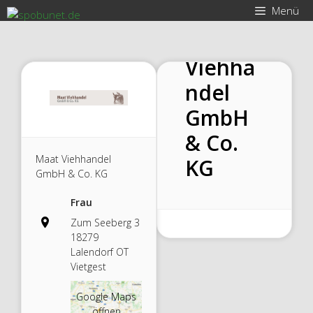
Zum
Menü
Inhalt
Maat
springen
Viehha
ndel
GmbH
& Co.
Maat Viehhandel
KG
GmbH & Co. KG
Frau
Zum Seeberg 3
18279
Lalendorf OT
Vietgest
Google Maps
öffnen