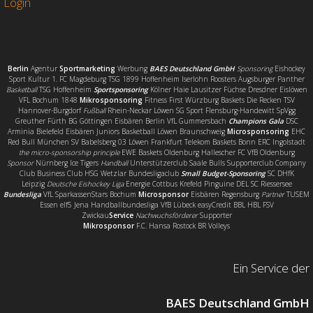
Login
Berlin
Agentur
Sportmarketing
Werbung
BAES Deutschland GmbH
Sponsoring
Eishockey
Sport Kultur 1. FC Magdeburg TSG 1899 Hoffenheim Iserlohn Roosters Augsburger Panther
Basketball
TSG Hoffenheim
Sportsponsoring
Kölner Haie Lausitzer Füchse Dresdner Eislöwen
VFL Bochum 1848
Mikrosponsoring
Fitness First Würzburg Baskets Die Recken TSV
Hannover-Burgdorf
Fußball
Rhein-Neckar Löwen SG Sport Flensburg-Handewitt SpVgg
Greuther Fürth BG Göttingen Eisbären Berlin VfL Gummersbach
Champions Gala
DSC
Arminia Bielefeld Eisbären Juniors Basketball Löwen Braunschweig
Microsponsoring
EHC
Red Bull München SV Babelsberg 03 Löwen Frankfurt Telekom Baskets Bonn ERC Ingolstadt
the micro-sponsorship principle
EWE Baskets Oldenburg Hallescher FC VfB Oldenburg
Sponsor
Nürnberg Ice Tigers
Handball
Unterstützerclub Saale Bulls Supporterclub Company
Club Business Club HSG Wetzlar Bundesligaclub
Small Budget-Sponsoring
SC DHfK
Leipzig
Deutsche Eishockey Liga
Energie Cottbus Krefeld Pinguine DEL SC Riessersee
Bundesliga
VfL SparkassenStars Bochum
Microsponsor
Eisbären Regensburg
Partner
TUSEM
Essen elf5 Jena Handballbundesliga VfB Lübeck easyCredit BBL HBL FSV
Zwickau
Service
Nachwuchsförderer
Supporter
Mikrosponsor
F.C. Hansa Rostock BR Volleys
Ein Service der
BAES Deutschland GmbH