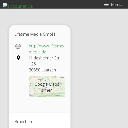
Zum
Menü
Inhalt
springen
Lifetime Media GmbH
http://www.lifetime-
media.de
Hildesheimer Str.
126
30880 Laatzen
Google Maps
öffnen
Branchen