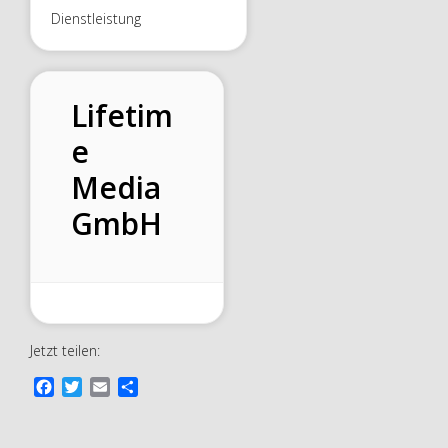
Dienstleistung
Lifetim
e
Media
GmbH
Jetzt teilen:
F
T
E
T
a
w
m
e
c
i
a
i
e
t
i
l