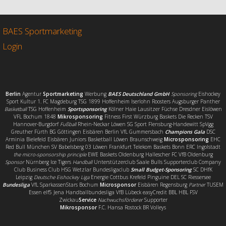
b
t
l
e
o
e
n
o
r
BAES Sportmarketing
k
Login
Berlin
Agentur
Sportmarketing
Werbung
BAES Deutschland GmbH
Sponsoring
Eishockey
Sport Kultur 1. FC Magdeburg TSG 1899 Hoffenheim Iserlohn Roosters Augsburger Panther
Basketball
TSG Hoffenheim
Sportsponsoring
Kölner Haie Lausitzer Füchse Dresdner Eislöwen
VFL Bochum 1848
Mikrosponsoring
Fitness First Würzburg Baskets Die Recken TSV
Hannover-Burgdorf
Fußball
Rhein-Neckar Löwen SG Sport Flensburg-Handewitt SpVgg
Greuther Fürth BG Göttingen Eisbären Berlin VfL Gummersbach
Champions Gala
DSC
Arminia Bielefeld Eisbären Juniors Basketball Löwen Braunschweig
Microsponsoring
EHC
Red Bull München SV Babelsberg 03 Löwen Frankfurt Telekom Baskets Bonn ERC Ingolstadt
the micro-sponsorship principle
EWE Baskets Oldenburg Hallescher FC VfB Oldenburg
Sponsor
Nürnberg Ice Tigers
Handball
Unterstützerclub Saale Bulls Supporterclub Company
Club Business Club HSG Wetzlar Bundesligaclub
Small Budget-Sponsoring
SC DHfK
Leipzig
Deutsche Eishockey Liga
Energie Cottbus Krefeld Pinguine DEL SC Riessersee
Bundesliga
VfL SparkassenStars Bochum
Microsponsor
Eisbären Regensburg
Partner
TUSEM
Essen elf5 Jena Handballbundesliga VfB Lübeck easyCredit BBL HBL FSV
Zwickau
Service
Nachwuchsförderer
Supporter
Mikrosponsor
F.C. Hansa Rostock BR Volleys