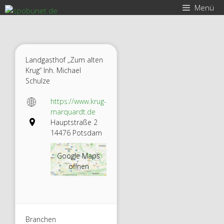
Zum
Menü
Inhalt
springen
Landgasthof „Zum alten
Krug“ Inh. Michael
Schulze
https://www.krug-
marquardt.de
Hauptstraße 2
14476 Potsdam
Google Maps
öffnen
Branchen