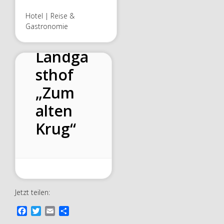
Hotel | Reise &
Gastronomie
Landga
sthof
„Zum
alten
Krug“
Jetzt teilen:
F
T
E
T
a
w
m
e