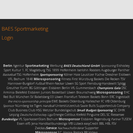
c
i
a
i
e
t
i
l
b
t
l
e
o
e
n
o
r
BAES Sportmarketing
k
Login
Berlin
Agentur
Sportmarketing
Werbung
BAES Deutschland GmbH
Sponsoring
Eishockey
Sport Kultur 1. FC Magdeburg TSG 1899 Hoffenheim Iserlohn Roosters Augsburger Panther
Basketball
TSG Hoffenheim
Sportsponsoring
Kölner Haie Lausitzer Füchse Dresdner Eislöwen
VFL Bochum 1848
Mikrosponsoring
Fitness First Würzburg Baskets Die Recken TSV
Hannover-Burgdorf
Fußball
Rhein-Neckar Löwen SG Sport Flensburg-Handewitt SpVgg
Greuther Fürth BG Göttingen Eisbären Berlin VfL Gummersbach
Champions Gala
DSC
Arminia Bielefeld Eisbären Juniors Basketball Löwen Braunschweig
Microsponsoring
EHC
Red Bull München SV Babelsberg 03 Löwen Frankfurt Telekom Baskets Bonn ERC Ingolstadt
the micro-sponsorship principle
EWE Baskets Oldenburg Hallescher FC VfB Oldenburg
Sponsor
Nürnberg Ice Tigers
Handball
Unterstützerclub Saale Bulls Supporterclub Company
Club Business Club HSG Wetzlar Bundesligaclub
Small Budget-Sponsoring
SC DHfK
Leipzig
Deutsche Eishockey Liga
Energie Cottbus Krefeld Pinguine DEL SC Riessersee
Bundesliga
VfL SparkassenStars Bochum
Microsponsor
Eisbären Regensburg
Partner
TUSEM
Essen elf5 Jena Handballbundesliga VfB Lübeck easyCredit BBL HBL FSV
Zwickau
Service
Nachwuchsförderer
Supporter
Mikrosponsor
F.C. Hansa Rostock BR Volleys