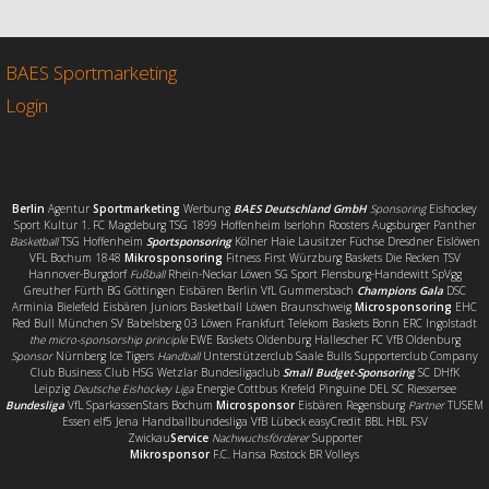
e
t
i
l
b
t
l
e
o
e
n
o
r
BAES Sportmarketing
k
Login
Berlin
Agentur
Sportmarketing
Werbung
BAES Deutschland GmbH
Sponsoring
Eishockey
Sport Kultur 1. FC Magdeburg TSG 1899 Hoffenheim Iserlohn Roosters Augsburger Panther
Basketball
TSG Hoffenheim
Sportsponsoring
Kölner Haie Lausitzer Füchse Dresdner Eislöwen
VFL Bochum 1848
Mikrosponsoring
Fitness First Würzburg Baskets Die Recken TSV
Hannover-Burgdorf
Fußball
Rhein-Neckar Löwen SG Sport Flensburg-Handewitt SpVgg
Greuther Fürth BG Göttingen Eisbären Berlin VfL Gummersbach
Champions Gala
DSC
Arminia Bielefeld Eisbären Juniors Basketball Löwen Braunschweig
Microsponsoring
EHC
Red Bull München SV Babelsberg 03 Löwen Frankfurt Telekom Baskets Bonn ERC Ingolstadt
the micro-sponsorship principle
EWE Baskets Oldenburg Hallescher FC VfB Oldenburg
Sponsor
Nürnberg Ice Tigers
Handball
Unterstützerclub Saale Bulls Supporterclub Company
Club Business Club HSG Wetzlar Bundesligaclub
Small Budget-Sponsoring
SC DHfK
Leipzig
Deutsche Eishockey Liga
Energie Cottbus Krefeld Pinguine DEL SC Riessersee
Bundesliga
VfL SparkassenStars Bochum
Microsponsor
Eisbären Regensburg
Partner
TUSEM
Essen elf5 Jena Handballbundesliga VfB Lübeck easyCredit BBL HBL FSV
Zwickau
Service
Nachwuchsförderer
Supporter
Mikrosponsor
F.C. Hansa Rostock BR Volleys