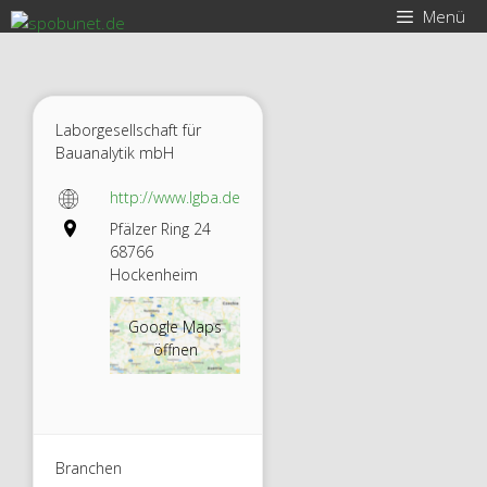
Zum
Menü
Inhalt
springen
Laborgesellschaft für
Bauanalytik mbH
http://www.lgba.de
Pfälzer Ring 24
68766
Hockenheim
Google Maps
öffnen
Branchen