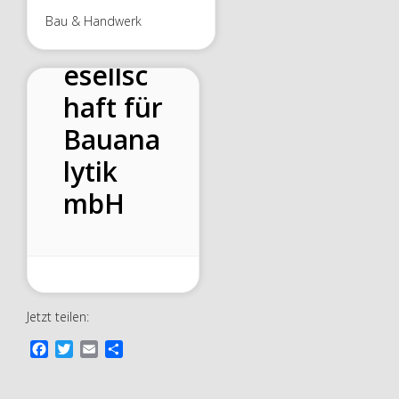
Bau & Handwerk
Laborg
esellsc
haft für
Bauana
lytik
mbH
Jetzt teilen:
F
T
E
T
a
w
m
e
c
i
a
i