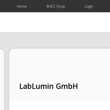
Home
BAES Shop
Login
LabLumin GmbH