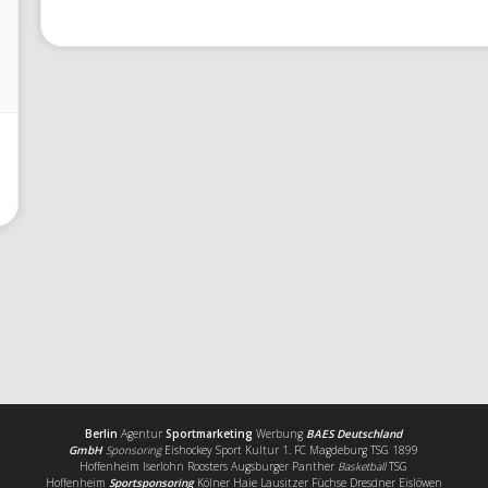
Berlin
Agentur
Sportmarketing
Werbung
BAES Deutschland
GmbH
Sponsoring
Eishockey Sport Kultur 1. FC Magdeburg TSG 1899
Hoffenheim Iserlohn Roosters Augsburger Panther
Basketball
TSG
Hoffenheim
Sportsponsoring
Kölner Haie Lausitzer Füchse Dresdner Eislöwen