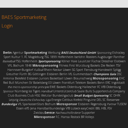
b
t
l
e
o
e
n
o
r
BAES Sportmarketing
k
Login
Berlin
Agentur
Sportmarketing
Werbung
BAES Deutschland GmbH
Sponsoring
Eishockey
Sport Kultur 1. FC Magdeburg TSG 1899 Hoffenheim Iserlohn Roosters Augsburger Panther
Basketball
TSG Hoffenheim
Sportsponsoring
Kölner Haie Lausitzer Füchse Dresdner Eislöwen
VFL Bochum 1848
Mikrosponsoring
Fitness First Würzburg Baskets Die Recken TSV
Hannover-Burgdorf
Fußball
Rhein-Neckar Löwen SG Sport Flensburg-Handewitt SpVgg
Greuther Fürth BG Göttingen Eisbären Berlin VfL Gummersbach
Champions Gala
DSC
Arminia Bielefeld Eisbären Juniors Basketball Löwen Braunschweig
Microsponsoring
EHC
Red Bull München SV Babelsberg 03 Löwen Frankfurt Telekom Baskets Bonn ERC Ingolstadt
the micro-sponsorship principle
EWE Baskets Oldenburg Hallescher FC VfB Oldenburg
Sponsor
Nürnberg Ice Tigers
Handball
Unterstützerclub Saale Bulls Supporterclub Company
Club Business Club HSG Wetzlar Bundesligaclub
Small Budget-Sponsoring
SC DHfK
Leipzig
Deutsche Eishockey Liga
Energie Cottbus Krefeld Pinguine DEL SC Riessersee
Bundesliga
VfL SparkassenStars Bochum
Microsponsor
Eisbären Regensburg
Partner
TUSEM
Essen elf5 Jena Handballbundesliga VfB Lübeck easyCredit BBL HBL FSV
Zwickau
Service
Nachwuchsförderer
Supporter
Mikrosponsor
F.C. Hansa Rostock BR Volleys