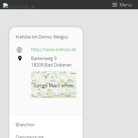
Zum
Menü
Inhalt
springen
Krefolia Inh.Dennis Wielgos
https://www.krefolia.de
Barkenweg 9
18209 Bad Doberan
Google Maps öffnen
Branchen
Dienstleistung