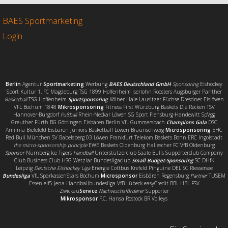
o
e
n
o
r
BAES Sportmarketing
k
Login
Berlin
Agentur
Sportmarketing
Werbung
BAES Deutschland GmbH
Sponsoring
Eishockey
Sport Kultur 1. FC Magdeburg TSG 1899 Hoffenheim Iserlohn Roosters Augsburger Panther
Basketball
TSG Hoffenheim
Sportsponsoring
Kölner Haie Lausitzer Füchse Dresdner Eislöwen
VFL Bochum 1848
Mikrosponsoring
Fitness First Würzburg Baskets Die Recken TSV
Hannover-Burgdorf
Fußball
Rhein-Neckar Löwen SG Sport Flensburg-Handewitt SpVgg
Greuther Fürth BG Göttingen Eisbären Berlin VfL Gummersbach
Champions Gala
DSC
Arminia Bielefeld Eisbären Juniors Basketball Löwen Braunschweig
Microsponsoring
EHC
Red Bull München SV Babelsberg 03 Löwen Frankfurt Telekom Baskets Bonn ERC Ingolstadt
the micro-sponsorship principle
EWE Baskets Oldenburg Hallescher FC VfB Oldenburg
Sponsor
Nürnberg Ice Tigers
Handball
Unterstützerclub Saale Bulls Supporterclub Company
Club Business Club HSG Wetzlar Bundesligaclub
Small Budget-Sponsoring
SC DHfK
Leipzig
Deutsche Eishockey Liga
Energie Cottbus Krefeld Pinguine DEL SC Riessersee
Bundesliga
VfL SparkassenStars Bochum
Microsponsor
Eisbären Regensburg
Partner
TUSEM
Essen elf5 Jena Handballbundesliga VfB Lübeck easyCredit BBL HBL FSV
Zwickau
Service
Nachwuchsförderer
Supporter
Mikrosponsor
F.C. Hansa Rostock BR Volleys