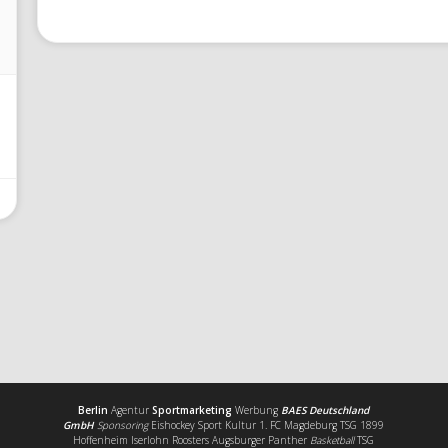
Berlin
Agentur
Sportmarketing
Werbung
BAES Deutschland
GmbH
Sponsoring
Eishockey Sport Kultur 1. FC Magdeburg TSG 1899
Hoffenheim Iserlohn Roosters Augsburger Panther
Basketball
TSG