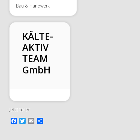
Bau & Handwerk
KÄLTE-
AKTIV
TEAM
GmbH
Jetzt teilen:
F
T
E
T
a
w
m
e
c
i
a
i
e
t
i
l