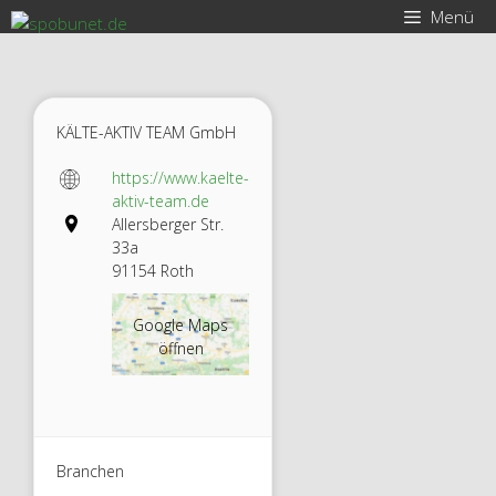
Zum
Menü
Inhalt
springen
KÄLTE-AKTIV TEAM GmbH
https://www.kaelte-
aktiv-team.de
Allersberger Str.
33a
91154 Roth
Google Maps
öffnen
Branchen