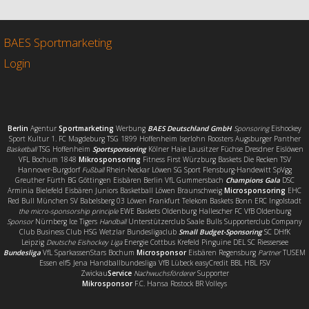
b
t
l
e
o
e
n
o
r
BAES Sportmarketing
k
Login
Berlin
Agentur
Sportmarketing
Werbung
BAES Deutschland GmbH
Sponsoring
Eishockey
Sport Kultur 1. FC Magdeburg TSG 1899 Hoffenheim Iserlohn Roosters Augsburger Panther
Basketball
TSG Hoffenheim
Sportsponsoring
Kölner Haie Lausitzer Füchse Dresdner Eislöwen
VFL Bochum 1848
Mikrosponsoring
Fitness First Würzburg Baskets Die Recken TSV
Hannover-Burgdorf
Fußball
Rhein-Neckar Löwen SG Sport Flensburg-Handewitt SpVgg
Greuther Fürth BG Göttingen Eisbären Berlin VfL Gummersbach
Champions Gala
DSC
Arminia Bielefeld Eisbären Juniors Basketball Löwen Braunschweig
Microsponsoring
EHC
Red Bull München SV Babelsberg 03 Löwen Frankfurt Telekom Baskets Bonn ERC Ingolstadt
the micro-sponsorship principle
EWE Baskets Oldenburg Hallescher FC VfB Oldenburg
Sponsor
Nürnberg Ice Tigers
Handball
Unterstützerclub Saale Bulls Supporterclub Company
Club Business Club HSG Wetzlar Bundesligaclub
Small Budget-Sponsoring
SC DHfK
Leipzig
Deutsche Eishockey Liga
Energie Cottbus Krefeld Pinguine DEL SC Riessersee
Bundesliga
VfL SparkassenStars Bochum
Microsponsor
Eisbären Regensburg
Partner
TUSEM
Essen elf5 Jena Handballbundesliga VfB Lübeck easyCredit BBL HBL FSV
Zwickau
Service
Nachwuchsförderer
Supporter
Mikrosponsor
F.C. Hansa Rostock BR Volleys