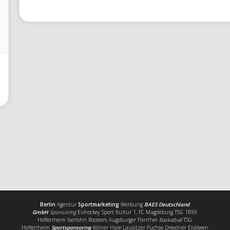
Berlin
Agentur
Sportmarketing
Werbung
BAES Deutschland
GmbH
Sponsoring
Eishockey Sport Kultur 1. FC Magdeburg TSG 1899
Hoffenheim Iserlohn Roosters Augsburger Panther
Basketball
TSG
Hoffenheim
Sportsponsoring
Kölner Haie Lausitzer Füchse Dresdner Eislöwen