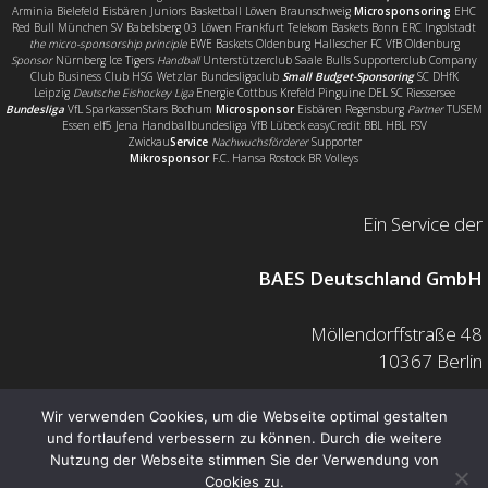
Arminia Bielefeld Eisbären Juniors Basketball Löwen Braunschweig
Microsponsoring
EHC
Red Bull München SV Babelsberg 03 Löwen Frankfurt Telekom Baskets Bonn ERC Ingolstadt
the micro-sponsorship principle
EWE Baskets Oldenburg Hallescher FC VfB Oldenburg
Sponsor
Nürnberg Ice Tigers
Handball
Unterstützerclub Saale Bulls Supporterclub Company
Club Business Club HSG Wetzlar Bundesligaclub
Small Budget-Sponsoring
SC DHfK
Leipzig
Deutsche Eishockey Liga
Energie Cottbus Krefeld Pinguine DEL SC Riessersee
Bundesliga
VfL SparkassenStars Bochum
Microsponsor
Eisbären Regensburg
Partner
TUSEM
Essen elf5 Jena Handballbundesliga VfB Lübeck easyCredit BBL HBL FSV
Zwickau
Service
Nachwuchsförderer
Supporter
Mikrosponsor
F.C. Hansa Rostock BR Volleys
Ein Service der
BAES Deutschland GmbH
Möllendorffstraße 48
10367 Berlin
Mail: info@baes.de
Wir verwenden Cookies, um die Webseite optimal gestalten
und fortlaufend verbessern zu können. Durch die weitere
Telefon: 030 200 7378 0
Nutzung der Webseite stimmen Sie der Verwendung von
Fax: 0800 880 1139 55
Cookies zu.