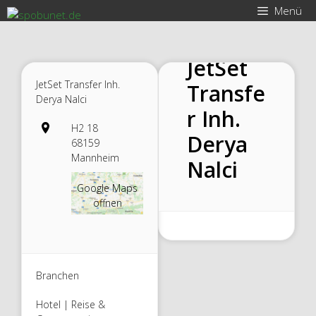
Zum
Menü
Inhalt
springen
JetSet
JetSet Transfer Inh.
Transfe
Derya Nalci
r Inh.
H2 18
Derya
68159
Mannheim
Nalci
Google Maps
öffnen
Branchen
Hotel | Reise &