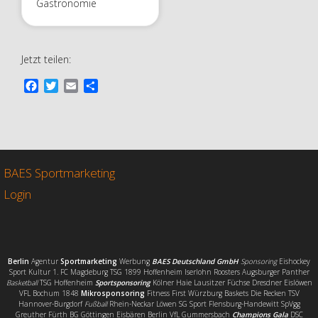
Gastronomie
Jetzt teilen:
F
T
E
T
a
w
m
e
c
i
a
i
e
t
i
l
b
t
l
e
o
e
n
o
r
BAES Sportmarketing
k
Login
Berlin
Agentur
Sportmarketing
Werbung
BAES Deutschland GmbH
Sponsoring
Eishockey
Sport Kultur 1. FC Magdeburg TSG 1899 Hoffenheim Iserlohn Roosters Augsburger Panther
Basketball
TSG Hoffenheim
Sportsponsoring
Kölner Haie Lausitzer Füchse Dresdner Eislöwen
VFL Bochum 1848
Mikrosponsoring
Fitness First Würzburg Baskets Die Recken TSV
Hannover-Burgdorf
Fußball
Rhein-Neckar Löwen SG Sport Flensburg-Handewitt SpVgg
Greuther Fürth BG Göttingen Eisbären Berlin VfL Gummersbach
Champions Gala
DSC