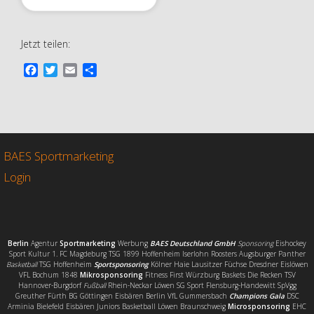
Jetzt teilen:
F
T
E
T
a
w
m
e
c
i
a
i
e
t
i
l
b
t
l
e
o
e
n
o
r
BAES Sportmarketing
k
Login
Berlin
Agentur
Sportmarketing
Werbung
BAES Deutschland GmbH
Sponsoring
Eishockey
Sport Kultur 1. FC Magdeburg TSG 1899 Hoffenheim Iserlohn Roosters Augsburger Panther
Basketball
TSG Hoffenheim
Sportsponsoring
Kölner Haie Lausitzer Füchse Dresdner Eislöwen
VFL Bochum 1848
Mikrosponsoring
Fitness First Würzburg Baskets Die Recken TSV
Hannover-Burgdorf
Fußball
Rhein-Neckar Löwen SG Sport Flensburg-Handewitt SpVgg
Greuther Fürth BG Göttingen Eisbären Berlin VfL Gummersbach
Champions Gala
DSC
Arminia Bielefeld Eisbären Juniors Basketball Löwen Braunschweig
Microsponsoring
EHC