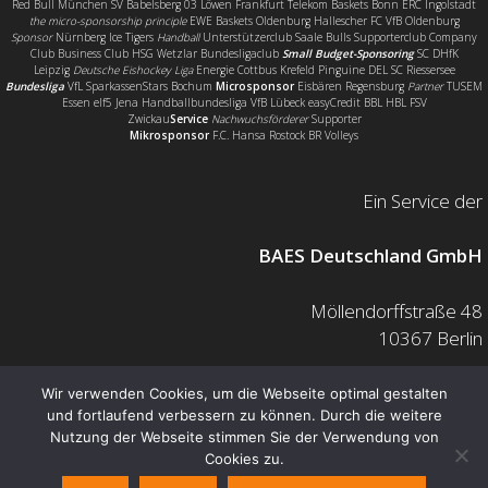
Red Bull München SV Babelsberg 03 Löwen Frankfurt Telekom Baskets Bonn ERC Ingolstadt
the micro-sponsorship principle
EWE Baskets Oldenburg Hallescher FC VfB Oldenburg
Sponsor
Nürnberg Ice Tigers
Handball
Unterstützerclub Saale Bulls Supporterclub Company
Club Business Club HSG Wetzlar Bundesligaclub
Small Budget-Sponsoring
SC DHfK
Leipzig
Deutsche Eishockey Liga
Energie Cottbus Krefeld Pinguine DEL SC Riessersee
Bundesliga
VfL SparkassenStars Bochum
Microsponsor
Eisbären Regensburg
Partner
TUSEM
Essen elf5 Jena Handballbundesliga VfB Lübeck easyCredit BBL HBL FSV
Zwickau
Service
Nachwuchsförderer
Supporter
Mikrosponsor
F.C. Hansa Rostock BR Volleys
Ein Service der
BAES Deutschland GmbH
Möllendorffstraße 48
10367 Berlin
Mail: info@baes.de
Wir verwenden Cookies, um die Webseite optimal gestalten
und fortlaufend verbessern zu können. Durch die weitere
Telefon: 030 200 7378 0
Nutzung der Webseite stimmen Sie der Verwendung von
Fax: 0800 880 1139 55
Cookies zu.