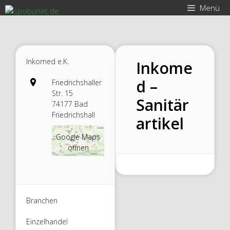
Zum
Menü
Inhalt
springen
Inkomed e.K.
Inkome
d –
Friedrichshaller
Str. 15
Sanitär
74177 Bad
Friedrichshall
artikel
Google Maps
öffnen
Branchen
Einzelhandel