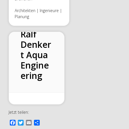
Architekten | Ingenieure |
Planung
Dr.-Ing.
Ralf
Denker
t Aqua
Engine
ering
Jetzt teilen:
F
T
E
T
a
w
m
e