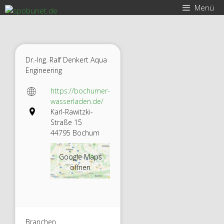
Zum
Menü
Inhalt
springen
Dr.-Ing. Ralf Denkert Aqua
Engineering
https://bochumer-
wasserladen.de/
Karl-Rawitzki-
Straße 15
44795 Bochum
Google Maps
öffnen
Branchen