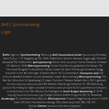
c
i
a
i
e
t
i
l
b
t
l
e
o
e
n
o
r
BAES Sportmarketing
k
Login
Berlin
Agentur
Sportmarketing
Werbung
BAES Deutschland GmbH
Sponsoring
Eishockey
Sport Kultur 1. FC Magdeburg TSG 1899 Hoffenheim Iserlohn Roosters Augsburger Panther
Basketball
TSG Hoffenheim
Sportsponsoring
Kölner Haie Lausitzer Füchse Dresdner Eislöwen
VFL Bochum 1848
Mikrosponsoring
Fitness First Würzburg Baskets Die Recken TSV
Hannover-Burgdorf
Fußball
Rhein-Neckar Löwen SG Sport Flensburg-Handewitt SpVgg
Greuther Fürth BG Göttingen Eisbären Berlin VfL Gummersbach
Champions Gala
DSC
Arminia Bielefeld Eisbären Juniors Basketball Löwen Braunschweig
Microsponsoring
EHC
Red Bull München SV Babelsberg 03 Löwen Frankfurt Telekom Baskets Bonn ERC Ingolstadt
the micro-sponsorship principle
EWE Baskets Oldenburg Hallescher FC VfB Oldenburg
Sponsor
Nürnberg Ice Tigers
Handball
Unterstützerclub Saale Bulls Supporterclub Company
Club Business Club HSG Wetzlar Bundesligaclub
Small Budget-Sponsoring
SC DHfK
Leipzig
Deutsche Eishockey Liga
Energie Cottbus Krefeld Pinguine DEL SC Riessersee
Bundesliga
VfL SparkassenStars Bochum
Microsponsor
Eisbären Regensburg
Partner
TUSEM
Essen elf5 Jena Handballbundesliga VfB Lübeck easyCredit BBL HBL FSV
Zwickau
Service
Nachwuchsförderer
Supporter