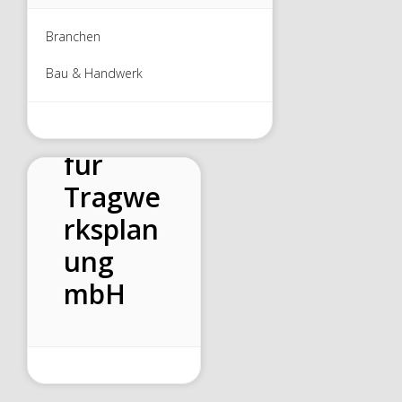
IGE
Branchen
Ingenie
Bau & Handwerk
urgesel
lschaft
für
Tragwe
rksplan
ung
mbH