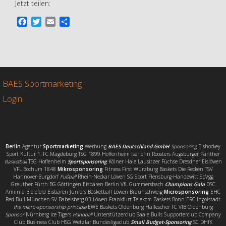
Jetzt teilen:
F
T
E
T
a
w
m
e
c
i
a
i
e
t
i
l
b
t
l
e
o
e
n
o
r
BAES Sportmarketing
k
Login
Berlin
Agentur
Sportmarketing
Werbung
BAES Deutschland GmbH
Sponsoring
Eishockey
Sport Kultur 1. FC Magdeburg TSG 1899 Hoffenheim Iserlohn Roosters Augsburger Panther
Basketball
TSG Hoffenheim
Sportsponsoring
Kölner Haie Lausitzer Füchse Dresdner Eislöwen
VFL Bochum 1848
Mikrosponsoring
Fitness First Würzburg Baskets Die Recken TSV
Hannover-Burgdorf
Fußball
Rhein-Neckar Löwen SG Sport Flensburg-Handewitt SpVgg
Greuther Fürth BG Göttingen Eisbären Berlin VfL Gummersbach
Champions Gala
DSC
Arminia Bielefeld Eisbären Juniors Basketball Löwen Braunschweig
Microsponsoring
EHC
Red Bull München SV Babelsberg 03 Löwen Frankfurt Telekom Baskets Bonn ERC Ingolstadt
the micro-sponsorship principle
EWE Baskets Oldenburg Hallescher FC VfB Oldenburg
Sponsor
Nürnberg Ice Tigers
Handball
Unterstützerclub Saale Bulls Supporterclub Company
Club Business Club HSG Wetzlar Bundesligaclub
Small Budget-Sponsoring
SC DHfK