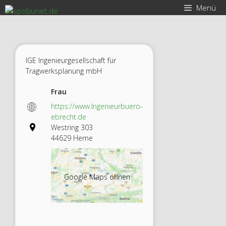
Zum
Menü
Inhalt
springen
IGE Ingenieurgesellschaft für
Tragwerksplanung mbH
Frau
https://www.Ingenieurbuero-
ebrecht.de
Westring 303
44629 Herne
Google Maps öffnen