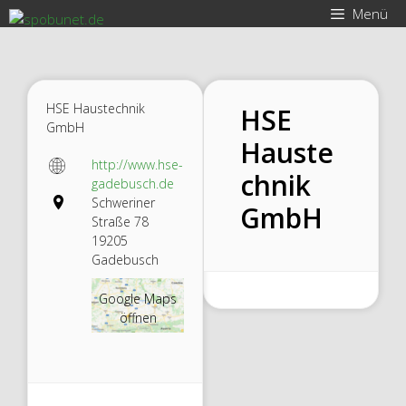
Zum
Menü
Inhalt
springen
HSE Haustechnik
HSE
GmbH
Hauste
http://www.hse-
chnik
gadebusch.de
Schweriner
GmbH
Straße 78
19205
Gadebusch
Google Maps
öffnen