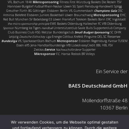
VFL Bochum 1848
Mikrosponsoring
Fitness First Würzburg Baskets Die Recken TSV
Hannover-Burgdorf
Fußball
Rhein-Neckar Löwen SG Sport Flensburg-Handewitt SpVgg
Greuther Fürth BG Göttingen Eisbären Berlin VfL Gummersbach
Champions Gala
DSC
Arminia Bielefeld Eisbären Juniors Basketball Löwen Braunschweig
Microsponsoring
EHC
Red Bull München SV Babelsberg 03 Löwen Frankfurt Telekom Baskets Bonn ERC Ingolstadt
the micro-sponsorship principle
EWE Baskets Oldenburg Hallescher FC VfB Oldenburg
Sponsor
Nürnberg Ice Tigers
Handball
Unterstützerclub Saale Bulls Supporterclub Company
Club Business Club HSG Wetzlar Bundesligaclub
Small Budget-Sponsoring
SC DHfK
Leipzig
Deutsche Eishockey Liga
Energie Cottbus Krefeld Pinguine DEL SC Riessersee
Bundesliga
VfL SparkassenStars Bochum
Microsponsor
Eisbären Regensburg
Partner
TUSEM
Essen elf5 Jena Handballbundesliga VfB Lübeck easyCredit BBL HBL FSV
Zwickau
Service
Nachwuchsförderer
Supporter
Mikrosponsor
F.C. Hansa Rostock BR Volleys
Ein Service der
BAES Deutschland GmbH
Möllendorffstraße 48
10367 Berlin
Mail: info@baes.de
Wir verwenden Cookies, um die Webseite optimal gestalten
und fortlaufend verbessern zu können. Durch die weitere