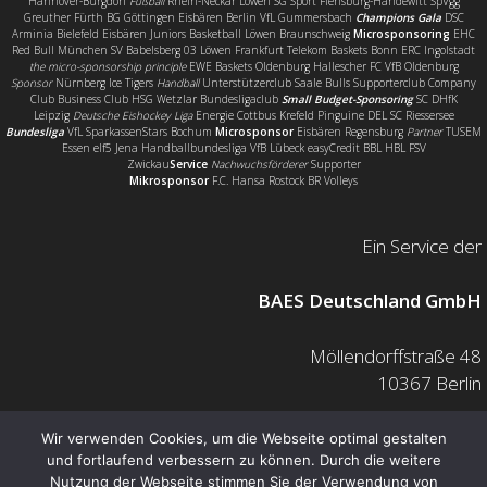
Hannover-Burgdorf
Fußball
Rhein-Neckar Löwen SG Sport Flensburg-Handewitt SpVgg
Greuther Fürth BG Göttingen Eisbären Berlin VfL Gummersbach
Champions Gala
DSC
Arminia Bielefeld Eisbären Juniors Basketball Löwen Braunschweig
Microsponsoring
EHC
Red Bull München SV Babelsberg 03 Löwen Frankfurt Telekom Baskets Bonn ERC Ingolstadt
the micro-sponsorship principle
EWE Baskets Oldenburg Hallescher FC VfB Oldenburg
Sponsor
Nürnberg Ice Tigers
Handball
Unterstützerclub Saale Bulls Supporterclub Company
Club Business Club HSG Wetzlar Bundesligaclub
Small Budget-Sponsoring
SC DHfK
Leipzig
Deutsche Eishockey Liga
Energie Cottbus Krefeld Pinguine DEL SC Riessersee
Bundesliga
VfL SparkassenStars Bochum
Microsponsor
Eisbären Regensburg
Partner
TUSEM
Essen elf5 Jena Handballbundesliga VfB Lübeck easyCredit BBL HBL FSV
Zwickau
Service
Nachwuchsförderer
Supporter
Mikrosponsor
F.C. Hansa Rostock BR Volleys
Ein Service der
BAES Deutschland GmbH
Möllendorffstraße 48
10367 Berlin
Mail: info@baes.de
Wir verwenden Cookies, um die Webseite optimal gestalten
und fortlaufend verbessern zu können. Durch die weitere
Telefon: 030 200 7378 0
Nutzung der Webseite stimmen Sie der Verwendung von