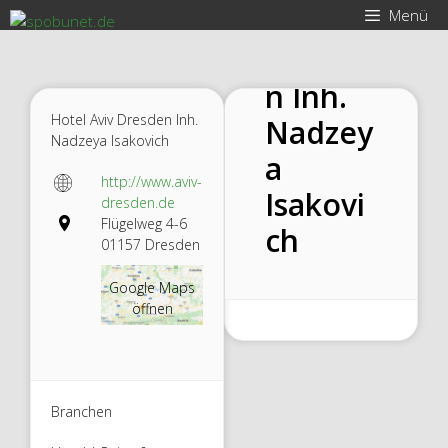
Zum
Aviv
Menü
Inhalt
Dresde
springen
n Inh.
Hotel Aviv Dresden Inh.
Nadzey
Nadzeya Isakovich
a
http://www.aviv-
Isakovi
dresden.de
Flügelweg 4-6
ch
01157 Dresden
Google Maps
öffnen
Branchen