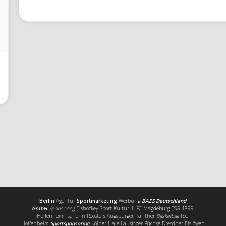
Berlin
Agentur
Sportmarketing
Werbung
BAES Deutschland
GmbH
Sponsoring
Eishockey Sport Kultur 1. FC Magdeburg TSG 1899
Hoffenheim Iserlohn Roosters Augsburger Panther
Basketball
TSG
Hoffenheim
Sportsponsoring
Kölner Haie Lausitzer Füchse Dresdner Eislöwen