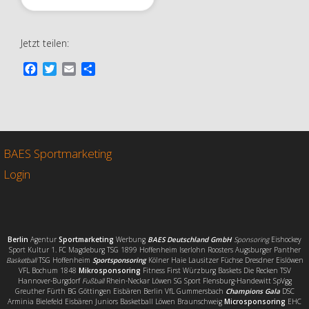
Jetzt teilen:
F
T
E
T
a
w
m
e
c
i
a
i
e
t
i
l
b
t
l
e
o
e
n
o
r
BAES Sportmarketing
k
Login
Berlin
Agentur
Sportmarketing
Werbung
BAES Deutschland GmbH
Sponsoring
Eishockey
Sport Kultur 1. FC Magdeburg TSG 1899 Hoffenheim Iserlohn Roosters Augsburger Panther
Basketball
TSG Hoffenheim
Sportsponsoring
Kölner Haie Lausitzer Füchse Dresdner Eislöwen
VFL Bochum 1848
Mikrosponsoring
Fitness First Würzburg Baskets Die Recken TSV
Hannover-Burgdorf
Fußball
Rhein-Neckar Löwen SG Sport Flensburg-Handewitt SpVgg
Greuther Fürth BG Göttingen Eisbären Berlin VfL Gummersbach
Champions Gala
DSC
Arminia Bielefeld Eisbären Juniors Basketball Löwen Braunschweig
Microsponsoring
EHC