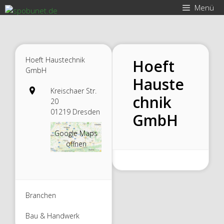
Zum
Menü
Inhalt
springen
Hoeft Haustechnik
Hoeft
GmbH
Hauste
Kreischaer Str.
chnik
20
01219 Dresden
GmbH
Google Maps
öffnen
Branchen
Bau & Handwerk