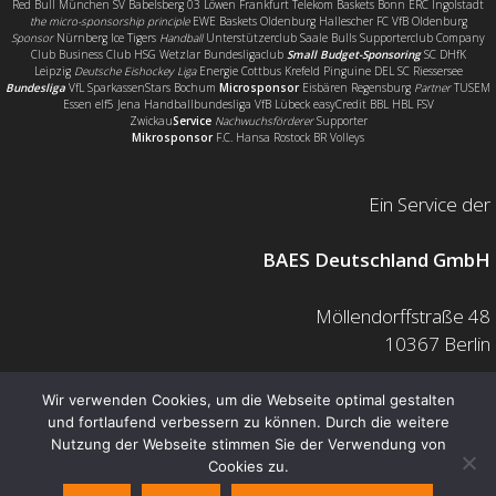
Red Bull München SV Babelsberg 03 Löwen Frankfurt Telekom Baskets Bonn ERC Ingolstadt
the micro-sponsorship principle
EWE Baskets Oldenburg Hallescher FC VfB Oldenburg
Sponsor
Nürnberg Ice Tigers
Handball
Unterstützerclub Saale Bulls Supporterclub Company
Club Business Club HSG Wetzlar Bundesligaclub
Small Budget-Sponsoring
SC DHfK
Leipzig
Deutsche Eishockey Liga
Energie Cottbus Krefeld Pinguine DEL SC Riessersee
Bundesliga
VfL SparkassenStars Bochum
Microsponsor
Eisbären Regensburg
Partner
TUSEM
Essen elf5 Jena Handballbundesliga VfB Lübeck easyCredit BBL HBL FSV
Zwickau
Service
Nachwuchsförderer
Supporter
Mikrosponsor
F.C. Hansa Rostock BR Volleys
Ein Service der
BAES Deutschland GmbH
Möllendorffstraße 48
10367 Berlin
Mail: info@baes.de
Wir verwenden Cookies, um die Webseite optimal gestalten
und fortlaufend verbessern zu können. Durch die weitere
Telefon: 030 200 7378 0
Nutzung der Webseite stimmen Sie der Verwendung von
Fax: 0800 880 1139 55
Cookies zu.