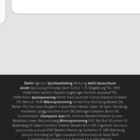
Berlin
Agentur
Sportmarketing
Werbung
BAES Deutschland
GmbH
Sponsoring
Eishockey Sport Kultur 1. FC Magdeburg TSG 1899
Hoffenheim Iserlohn Roosters Augsburger Panther
Basketball
TSG
Hoffenheim
Sportsponsoring
Kölner Haie Lausitzer Füchse Dresdner Eislöwen
VFL Bochum 1848
Mikrosponsoring
Fitness First Würzburg Baskets Die
Recken TSV Hannover-Burgdorf
Fußball
Rhein-Neckar Löwen SG Sport Flensburg-
Handewitt SpVgg Greuther Fürth BG Göttingen Eisbären Berlin VfL
Gummersbach
Champions Gala
DSC Arminia Bielefeld Eisbären Juniors
Basketball Löwen Braunschweig
Microsponsoring
EHC Red Bull München SV
Babelsberg 03 Löwen Frankfurt Telekom Baskets Bonn ERC Ingolstadt
the micro-
sponsorship principle
EWE Baskets Oldenburg Hallescher FC VfB Oldenburg
Sponsor
Nürnberg Ice Tigers
Handball
Unterstützerclub Saale Bulls
Supporterclub Company Club Business Club HSG Wetzlar