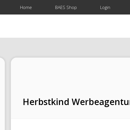
Home
BAES Shop
Login
Herbstkind Werbeagent