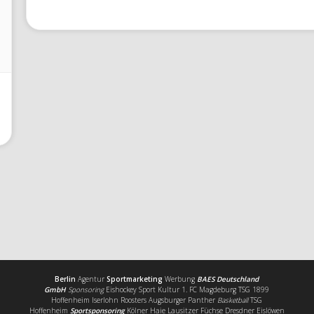
Berlin
Agentur
Sportmarketing
Werbung
BAES Deutschland
GmbH
Sponsoring
Eishockey Sport Kultur 1. FC Magdeburg TSG 1899
Hoffenheim Iserlohn Roosters Augsburger Panther
Basketball
TSG
Hoffenheim
Sportsponsoring
Kölner Haie Lausitzer Füchse Dresdner Eislöwen