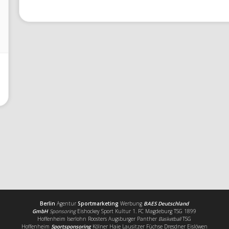
Berlin
Agentur
Sportmarketing
Werbung
BAES Deutschland
GmbH
Sponsoring
Eishockey Sport Kultur 1. FC Magdeburg TSG 1899
Hoffenheim Iserlohn Roosters Augsburger Panther
Basketball
TSG
Hoffenheim
Sportsponsoring
Kölner Haie Lausitzer Füchse Dresdner Eislöwen