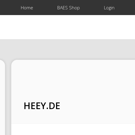
Home
BAES Shop
Login
HEEY.DE