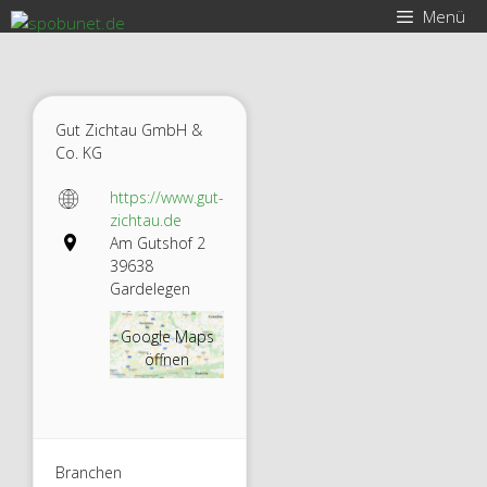
Zum
Menü
Inhalt
springen
Gut Zichtau GmbH &
Co. KG
https://www.gut-
zichtau.de
Am Gutshof 2
39638
Gardelegen
Google Maps
öffnen
Branchen