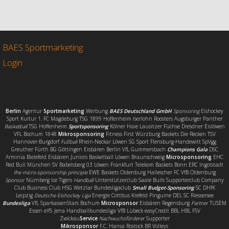
c
i
a
i
e
t
i
l
b
t
l
e
o
e
n
o
r
BAES Sportmarketing
k
Login
Berlin
Agentur
Sportmarketing
Werbung
BAES Deutschland GmbH
Sponsoring
Eishockey
Sport Kultur 1. FC Magdeburg TSG 1899 Hoffenheim Iserlohn Roosters Augsburger Panther
Basketball
TSG Hoffenheim
Sportsponsoring
Kölner Haie Lausitzer Füchse Dresdner Eislöwen
VFL Bochum 1848
Mikrosponsoring
Fitness First Würzburg Baskets Die Recken TSV
Hannover-Burgdorf
Fußball
Rhein-Neckar Löwen SG Sport Flensburg-Handewitt SpVgg
Greuther Fürth BG Göttingen Eisbären Berlin VfL Gummersbach
Champions Gala
DSC
Arminia Bielefeld Eisbären Juniors Basketball Löwen Braunschweig
Microsponsoring
EHC
Red Bull München SV Babelsberg 03 Löwen Frankfurt Telekom Baskets Bonn ERC Ingolstadt
the micro-sponsorship principle
EWE Baskets Oldenburg Hallescher FC VfB Oldenburg
Sponsor
Nürnberg Ice Tigers
Handball
Unterstützerclub Saale Bulls Supporterclub Company
Club Business Club HSG Wetzlar Bundesligaclub
Small Budget-Sponsoring
SC DHfK
Leipzig
Deutsche Eishockey Liga
Energie Cottbus Krefeld Pinguine DEL SC Riessersee
Bundesliga
VfL SparkassenStars Bochum
Microsponsor
Eisbären Regensburg
Partner
TUSEM
Essen elf5 Jena Handballbundesliga VfB Lübeck easyCredit BBL HBL FSV
Zwickau
Service
Nachwuchsförderer
Supporter
Mikrosponsor
F.C. Hansa Rostock BR Volleys