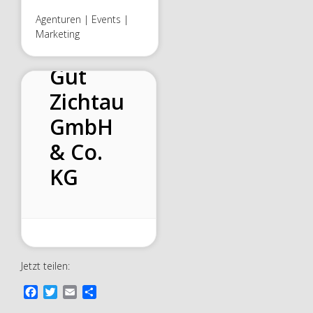
Agenturen | Events |
Marketing
Gut
Zichtau
GmbH
& Co.
KG
Jetzt teilen:
F
T
E
T
a
w
m
e