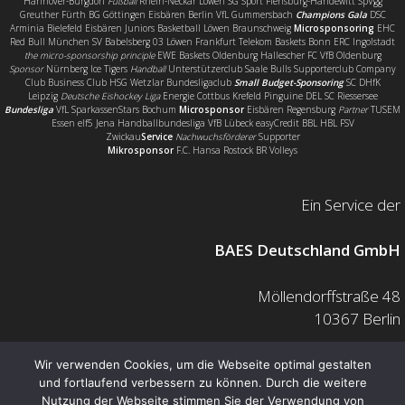
Hannover-Burgdorf
Fußball
Rhein-Neckar Löwen SG Sport Flensburg-Handewitt SpVgg
Greuther Fürth BG Göttingen Eisbären Berlin VfL Gummersbach
Champions Gala
DSC
Arminia Bielefeld Eisbären Juniors Basketball Löwen Braunschweig
Microsponsoring
EHC
Red Bull München SV Babelsberg 03 Löwen Frankfurt Telekom Baskets Bonn ERC Ingolstadt
the micro-sponsorship principle
EWE Baskets Oldenburg Hallescher FC VfB Oldenburg
Sponsor
Nürnberg Ice Tigers
Handball
Unterstützerclub Saale Bulls Supporterclub Company
Club Business Club HSG Wetzlar Bundesligaclub
Small Budget-Sponsoring
SC DHfK
Leipzig
Deutsche Eishockey Liga
Energie Cottbus Krefeld Pinguine DEL SC Riessersee
Bundesliga
VfL SparkassenStars Bochum
Microsponsor
Eisbären Regensburg
Partner
TUSEM
Essen elf5 Jena Handballbundesliga VfB Lübeck easyCredit BBL HBL FSV
Zwickau
Service
Nachwuchsförderer
Supporter
Mikrosponsor
F.C. Hansa Rostock BR Volleys
Ein Service der
BAES Deutschland GmbH
Möllendorffstraße 48
10367 Berlin
Mail: info@baes.de
Wir verwenden Cookies, um die Webseite optimal gestalten
und fortlaufend verbessern zu können. Durch die weitere
Telefon: 030 200 7378 0
Nutzung der Webseite stimmen Sie der Verwendung von