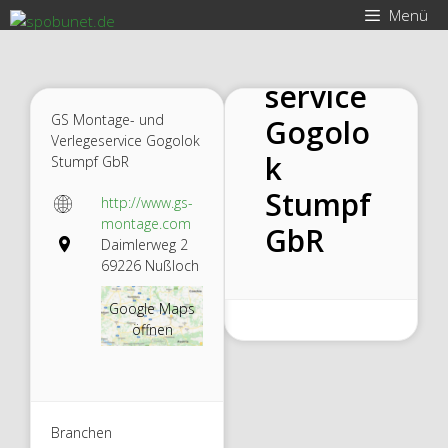
Zum
ge- und
Menü
Inhalt
Verlege
springen
service
GS Montage- und
Gogolo
Verlegeservice Gogolok
k
Stumpf GbR
Stumpf
http://www.gs-
montage.com
GbR
Daimlerweg 2
69226 Nußloch
Google Maps
öffnen
Branchen