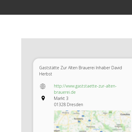
Zum
Inhalt
springen
Gaststätte Zur Alten Brauerei Inhaber David
Herbst
http://www.gaststaette-zur-alten-
brauerei.de
Markt 3
01328 Dresden