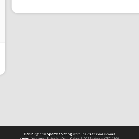
Berlin
Agentur
Sportmarketing
Werbung
BAES Deutschland
GmbH
Sponsoring
Eishockey Sport Kultur 1. FC Magdeburg TSG 1899