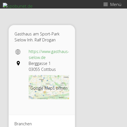
Zum
Menü
Inhalt
springen
Gasthaus am Sport-Park
Sielow Inh. Ralf Drogan
https://www.gasthaus-
sielow.de
Berggasse 1
03055 Cottbus
Google Maps öffnen
Branchen