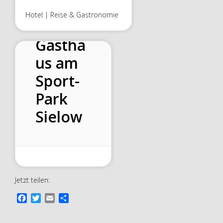
Hotel | Reise & Gastronomie
Gastha
us am
Sport-
Park
Sielow
Jetzt teilen:
F
T
E
T
a
w
m
e
c
i
a
i