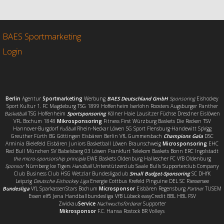
e
t
i
l
b
t
l
e
o
e
n
o
r
BAES Sportmarketing
k
Login
Berlin
Agentur
Sportmarketing
Werbung
BAES Deutschland GmbH
Sponsoring
Eishockey
Sport Kultur 1. FC Magdeburg TSG 1899 Hoffenheim Iserlohn Roosters Augsburger Panther
Basketball
TSG Hoffenheim
Sportsponsoring
Kölner Haie Lausitzer Füchse Dresdner Eislöwen
VFL Bochum 1848
Mikrosponsoring
Fitness First Würzburg Baskets Die Recken TSV
Hannover-Burgdorf
Fußball
Rhein-Neckar Löwen SG Sport Flensburg-Handewitt SpVgg
Greuther Fürth BG Göttingen Eisbären Berlin VfL Gummersbach
Champions Gala
DSC
Arminia Bielefeld Eisbären Juniors Basketball Löwen Braunschweig
Microsponsoring
EHC
Red Bull München SV Babelsberg 03 Löwen Frankfurt Telekom Baskets Bonn ERC Ingolstadt
the micro-sponsorship principle
EWE Baskets Oldenburg Hallescher FC VfB Oldenburg
Sponsor
Nürnberg Ice Tigers
Handball
Unterstützerclub Saale Bulls Supporterclub Company
Club Business Club HSG Wetzlar Bundesligaclub
Small Budget-Sponsoring
SC DHfK
Leipzig
Deutsche Eishockey Liga
Energie Cottbus Krefeld Pinguine DEL SC Riessersee
Bundesliga
VfL SparkassenStars Bochum
Microsponsor
Eisbären Regensburg
Partner
TUSEM
Essen elf5 Jena Handballbundesliga VfB Lübeck easyCredit BBL HBL FSV
Zwickau
Service
Nachwuchsförderer
Supporter
Mikrosponsor
F.C. Hansa Rostock BR Volleys