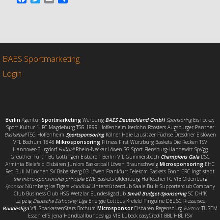
a
w
m
e
c
i
a
i
e
t
i
l
b
t
l
e
o
e
n
o
r
BAES Sportmarketing
k
Login
Berlin
Agentur
Sportmarketing
Werbung
BAES Deutschland GmbH
Sponsoring
Eishockey
Sport Kultur 1. FC Magdeburg TSG 1899 Hoffenheim Iserlohn Roosters Augsburger Panther
Basketball
TSG Hoffenheim
Sportsponsoring
Kölner Haie Lausitzer Füchse Dresdner Eislöwen
VFL Bochum 1848
Mikrosponsoring
Fitness First Würzburg Baskets Die Recken TSV
Hannover-Burgdorf
Fußball
Rhein-Neckar Löwen SG Sport Flensburg-Handewitt SpVgg
Greuther Fürth BG Göttingen Eisbären Berlin VfL Gummersbach
Champions Gala
DSC
Arminia Bielefeld Eisbären Juniors Basketball Löwen Braunschweig
Microsponsoring
EHC
Red Bull München SV Babelsberg 03 Löwen Frankfurt Telekom Baskets Bonn ERC Ingolstadt
the micro-sponsorship principle
EWE Baskets Oldenburg Hallescher FC VfB Oldenburg
Sponsor
Nürnberg Ice Tigers
Handball
Unterstützerclub Saale Bulls Supporterclub Company
Club Business Club HSG Wetzlar Bundesligaclub
Small Budget-Sponsoring
SC DHfK
Leipzig
Deutsche Eishockey Liga
Energie Cottbus Krefeld Pinguine DEL SC Riessersee
Bundesliga
VfL SparkassenStars Bochum
Microsponsor
Eisbären Regensburg
Partner
TUSEM
Essen elf5 Jena Handballbundesliga VfB Lübeck easyCredit BBL HBL FSV