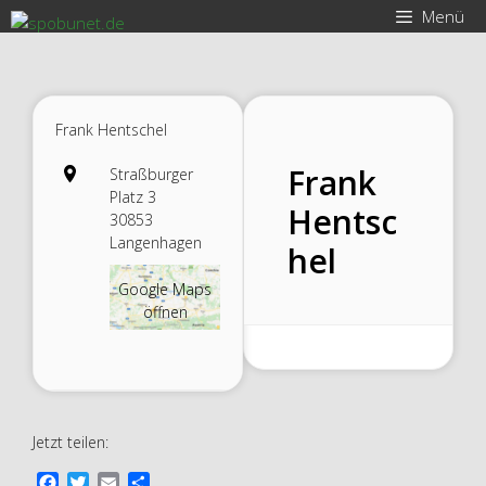
Zum
Menü
Inhalt
springen
Frank Hentschel
Frank
Straßburger
Platz 3
Hentsc
30853
Langenhagen
hel
Google Maps
öffnen
Jetzt teilen:
F
T
E
T