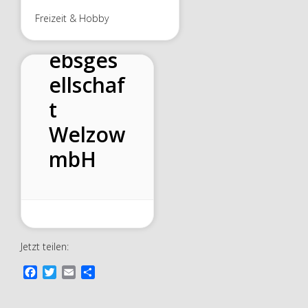
Flugpla
Freizeit & Hobby
tzbetri
ebsges
ellschaf
t
Welzow
mbH
Jetzt teilen:
F
T
E
T
a
w
m
e
c
i
a
i