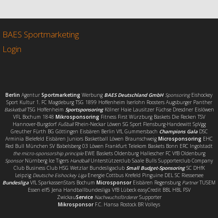
e
t
i
l
b
t
l
e
o
e
n
o
r
BAES Sportmarketing
k
Login
Berlin
Agentur
Sportmarketing
Werbung
BAES Deutschland GmbH
Sponsoring
Eishockey
Sport Kultur 1. FC Magdeburg TSG 1899 Hoffenheim Iserlohn Roosters Augsburger Panther
Basketball
TSG Hoffenheim
Sportsponsoring
Kölner Haie Lausitzer Füchse Dresdner Eislöwen
VFL Bochum 1848
Mikrosponsoring
Fitness First Würzburg Baskets Die Recken TSV
Hannover-Burgdorf
Fußball
Rhein-Neckar Löwen SG Sport Flensburg-Handewitt SpVgg
Greuther Fürth BG Göttingen Eisbären Berlin VfL Gummersbach
Champions Gala
DSC
Arminia Bielefeld Eisbären Juniors Basketball Löwen Braunschweig
Microsponsoring
EHC
Red Bull München SV Babelsberg 03 Löwen Frankfurt Telekom Baskets Bonn ERC Ingolstadt
the micro-sponsorship principle
EWE Baskets Oldenburg Hallescher FC VfB Oldenburg
Sponsor
Nürnberg Ice Tigers
Handball
Unterstützerclub Saale Bulls Supporterclub Company
Club Business Club HSG Wetzlar Bundesligaclub
Small Budget-Sponsoring
SC DHfK
Leipzig
Deutsche Eishockey Liga
Energie Cottbus Krefeld Pinguine DEL SC Riessersee
Bundesliga
VfL SparkassenStars Bochum
Microsponsor
Eisbären Regensburg
Partner
TUSEM
Essen elf5 Jena Handballbundesliga VfB Lübeck easyCredit BBL HBL FSV
Zwickau
Service
Nachwuchsförderer
Supporter
Mikrosponsor
F.C. Hansa Rostock BR Volleys