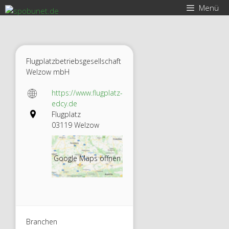
Zum
Menü
Inhalt
springen
Flugplatzbetriebsgesellschaft
Welzow mbH
https://www.flugplatz-
edcy.de
Flugplatz
03119 Welzow
Google Maps öffnen
Branchen