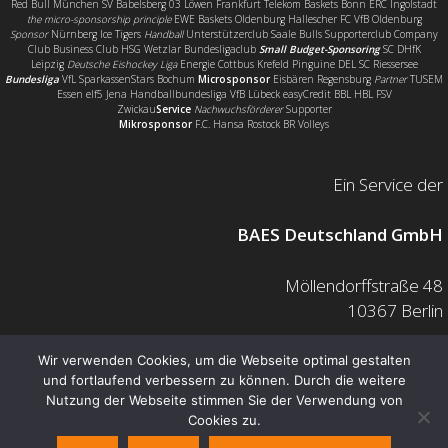
Red Bull München SV Babelsberg 03 Löwen Frankfurt Telekom Baskets Bonn ERC Ingolstadt
the micro-sponsorship principle
EWE Baskets Oldenburg Hallescher FC VfB Oldenburg
Sponsor
Nürnberg Ice Tigers
Handball
Unterstützerclub Saale Bulls Supporterclub Company
Club Business Club HSG Wetzlar Bundesligaclub
Small Budget-Sponsoring
SC DHfK
Leipzig
Deutsche Eishockey Liga
Energie Cottbus Krefeld Pinguine DEL SC Riessersee
Bundesliga
VfL SparkassenStars Bochum
Microsponsor
Eisbären Regensburg
Partner
TUSEM
Essen elf5 Jena Handballbundesliga VfB Lübeck easyCredit BBL HBL FSV
Zwickau
Service
Nachwuchsförderer
Supporter
Mikrosponsor
F.C. Hansa Rostock BR Volleys
Ein Service der
BAES Deutschland GmbH
Möllendorffstraße 48
10367 Berlin
Mail: info@baes.de
Wir verwenden Cookies, um die Webseite optimal gestalten
und fortlaufend verbessern zu können. Durch die weitere
Telefon: 030 200 7378 0
Nutzung der Webseite stimmen Sie der Verwendung von
Fax: 0800 880 1139 55
Cookies zu.