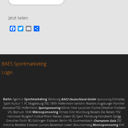
Jetzt teilen:
F
T
E
T
a
w
m
e
c
i
a
i
e
t
i
l
b
t
l
e
o
e
n
o
r
BAES Sportmarketing
k
Login
Berlin
Agentur
Sportmarketing
Werbung
BAES Deutschland GmbH
Sponsoring
Eishockey
Sport Kultur 1. FC Magdeburg TSG 1899 Hoffenheim Iserlohn Roosters Augsburger Panther
Basketball
TSG Hoffenheim
Sportsponsoring
Kölner Haie Lausitzer Füchse Dresdner Eislöwen
VFL Bochum 1848
Mikrosponsoring
Fitness First Würzburg Baskets Die Recken TSV
Hannover-Burgdorf
Fußball
Rhein-Neckar Löwen SG Sport Flensburg-Handewitt SpVgg
Greuther Fürth BG Göttingen Eisbären Berlin VfL Gummersbach
Champions Gala
DSC
Arminia Bielefeld Eisbären Juniors Basketball Löwen Braunschweig
Microsponsoring
EHC