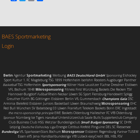
a
w
m
e
c
i
a
i
e
t
i
l
b
t
l
e
o
e
n
o
r
BAES Sportmarketing
k
Login
Berlin
Agentur
Sportmarketing
Werbung
BAES Deutschland GmbH
Sponsoring
Eishockey
Sport Kultur 1. FC Magdeburg TSG 1899 Hoffenheim Iserlohn Roosters Augsburger Panther
Basketball
TSG Hoffenheim
Sportsponsoring
Kölner Haie Lausitzer Füchse Dresdner Eislöwen
VFL Bochum 1848
Mikrosponsoring
Fitness First Würzburg Baskets Die Recken TSV
Hannover-Burgdorf
Fußball
Rhein-Neckar Löwen SG Sport Flensburg-Handewitt SpVgg
Greuther Fürth BG Göttingen Eisbären Berlin VfL Gummersbach
Champions Gala
DSC
Arminia Bielefeld Eisbären Juniors Basketball Löwen Braunschweig
Microsponsoring
EHC
Red Bull München SV Babelsberg 03 Löwen Frankfurt Telekom Baskets Bonn ERC Ingolstadt
the micro-sponsorship principle
EWE Baskets Oldenburg Hallescher FC VfB Oldenburg
Sponsor
Nürnberg Ice Tigers
Handball
Unterstützerclub Saale Bulls Supporterclub Company
Club Business Club HSG Wetzlar Bundesligaclub
Small Budget-Sponsoring
SC DHfK
Leipzig
Deutsche Eishockey Liga
Energie Cottbus Krefeld Pinguine DEL SC Riessersee
Bundesliga
VfL SparkassenStars Bochum
Microsponsor
Eisbären Regensburg
Partner
TUSEM
Essen elf5 Jena Handballbundesliga VfB Lübeck easyCredit BBL HBL FSV