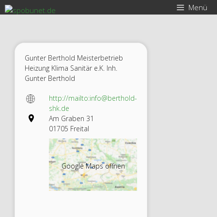
Zum
Menü
Inhalt
springen
Gunter Berthold Meisterbetrieb
Heizung Klima Sanitär e.K. Inh.
Gunter Berthold
http://mailto:info@berthold-
shk.de
Am Graben 31
01705 Freital
Google Maps öffnen