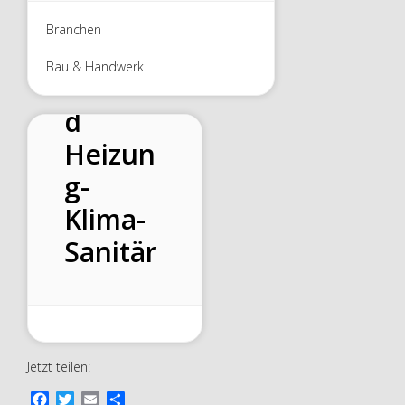
Firma
Branchen
Gunter
Bau & Handwerk
Berthol
d
Heizun
g-
Klima-
Sanitär
Jetzt teilen:
F
T
E
T