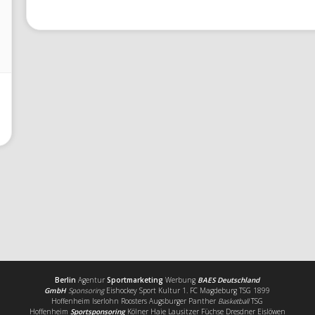
Berlin
Agentur
Sportmarketing
Werbung
BAES Deutschland
GmbH
Sponsoring
Eishockey Sport Kultur 1. FC Magdeburg TSG 1899
Hoffenheim Iserlohn Roosters Augsburger Panther
Basketball
TSG
Hoffenheim
Sportsponsoring
Kölner Haie Lausitzer Füchse Dresdner Eislöwen