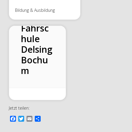
Bildung & Ausbildung
Fahrsc
hule
Delsing
Bochu
m
Jetzt teilen:
F
T
E
T
a
w
m
e
c
i
a
i