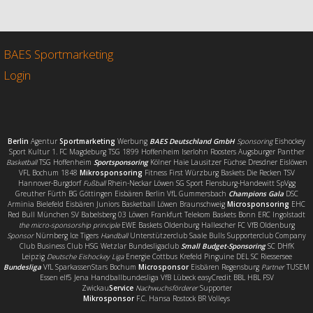
e
t
i
l
b
t
l
e
o
e
n
o
r
BAES Sportmarketing
k
Login
Berlin
Agentur
Sportmarketing
Werbung
BAES Deutschland GmbH
Sponsoring
Eishockey
Sport Kultur 1. FC Magdeburg TSG 1899 Hoffenheim Iserlohn Roosters Augsburger Panther
Basketball
TSG Hoffenheim
Sportsponsoring
Kölner Haie Lausitzer Füchse Dresdner Eislöwen
VFL Bochum 1848
Mikrosponsoring
Fitness First Würzburg Baskets Die Recken TSV
Hannover-Burgdorf
Fußball
Rhein-Neckar Löwen SG Sport Flensburg-Handewitt SpVgg
Greuther Fürth BG Göttingen Eisbären Berlin VfL Gummersbach
Champions Gala
DSC
Arminia Bielefeld Eisbären Juniors Basketball Löwen Braunschweig
Microsponsoring
EHC
Red Bull München SV Babelsberg 03 Löwen Frankfurt Telekom Baskets Bonn ERC Ingolstadt
the micro-sponsorship principle
EWE Baskets Oldenburg Hallescher FC VfB Oldenburg
Sponsor
Nürnberg Ice Tigers
Handball
Unterstützerclub Saale Bulls Supporterclub Company
Club Business Club HSG Wetzlar Bundesligaclub
Small Budget-Sponsoring
SC DHfK
Leipzig
Deutsche Eishockey Liga
Energie Cottbus Krefeld Pinguine DEL SC Riessersee
Bundesliga
VfL SparkassenStars Bochum
Microsponsor
Eisbären Regensburg
Partner
TUSEM
Essen elf5 Jena Handballbundesliga VfB Lübeck easyCredit BBL HBL FSV
Zwickau
Service
Nachwuchsförderer
Supporter
Mikrosponsor
F.C. Hansa Rostock BR Volleys