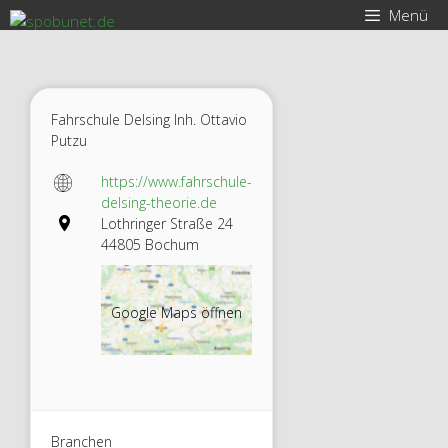
Zum
Menü
Inhalt
springen
Fahrschule Delsing Inh. Ottavio
Putzu
https://www.fahrschule-
delsing-theorie.de
Lothringer Straße 24
44805 Bochum
Google Maps öffnen
Branchen