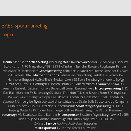
c
i
a
i
e
t
i
l
b
t
l
e
o
e
n
o
r
BAES Sportmarketing
k
Login
Berlin
Agentur
Sportmarketing
Werbung
BAES Deutschland GmbH
Sponsoring
Eishockey
Sport Kultur 1. FC Magdeburg TSG 1899 Hoffenheim Iserlohn Roosters Augsburger Panther
Basketball
TSG Hoffenheim
Sportsponsoring
Kölner Haie Lausitzer Füchse Dresdner Eislöwen
VFL Bochum 1848
Mikrosponsoring
Fitness First Würzburg Baskets Die Recken TSV
Hannover-Burgdorf
Fußball
Rhein-Neckar Löwen SG Sport Flensburg-Handewitt SpVgg
Greuther Fürth BG Göttingen Eisbären Berlin VfL Gummersbach
Champions Gala
DSC
Arminia Bielefeld Eisbären Juniors Basketball Löwen Braunschweig
Microsponsoring
EHC
Red Bull München SV Babelsberg 03 Löwen Frankfurt Telekom Baskets Bonn ERC Ingolstadt
the micro-sponsorship principle
EWE Baskets Oldenburg Hallescher FC VfB Oldenburg
Sponsor
Nürnberg Ice Tigers
Handball
Unterstützerclub Saale Bulls Supporterclub Company
Club Business Club HSG Wetzlar Bundesligaclub
Small Budget-Sponsoring
SC DHfK
Leipzig
Deutsche Eishockey Liga
Energie Cottbus Krefeld Pinguine DEL SC Riessersee
Bundesliga
VfL SparkassenStars Bochum
Microsponsor
Eisbären Regensburg
Partner
TUSEM
Essen elf5 Jena Handballbundesliga VfB Lübeck easyCredit BBL HBL FSV
Zwickau
Service
Nachwuchsförderer
Supporter
Mikrosponsor
F.C. Hansa Rostock BR Volleys