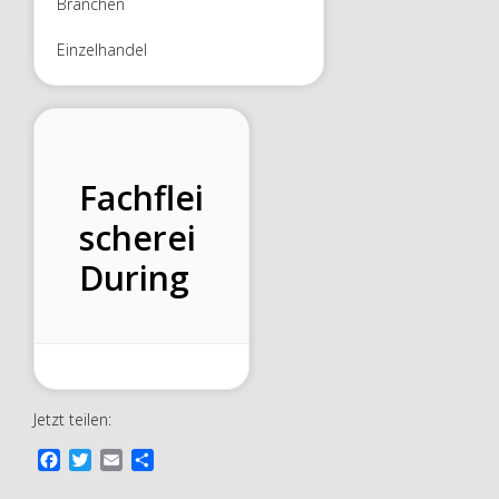
Branchen
Einzelhandel
Fachflei
scherei
During
Jetzt teilen:
F
T
E
T
a
w
m
e