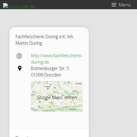
Zum
Menü
Inhalt
springen
Fachfleischerei During e.K. Inh.
Martin During
http://www.fachfleischerei-
during.de
Rothenburger Str. 5
01099 Dresden
Google Maps öffnen