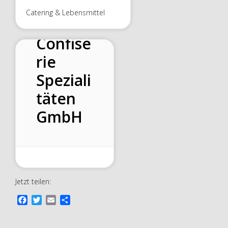
EXCELL
Catering & Lebensmittel
ENT
Confise
rie
Speziali
täten
GmbH
Jetzt teilen:
F
T
E
T
a
w
m
e
c
i
a
i