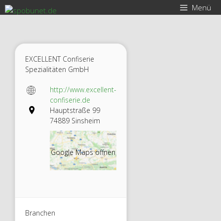
Zum
Menü
Inhalt
springen
EXCELLENT Confiserie
Spezialitäten GmbH
http://www.excellent-
confiserie.de
Hauptstraße 99
74889 Sinsheim
Google Maps öffnen
Branchen