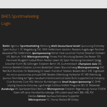
e
t
i
l
b
t
l
e
o
e
n
o
r
BAES Sportmarketing
k
Login
Berlin
Agentur
Sportmarketing
Werbung
BAES Deutschland GmbH
Sponsoring
Eishockey
Sport Kultur 1. FC Magdeburg TSG 1899 Hoffenheim Iserlohn Roosters Augsburger Panther
Basketball
TSG Hoffenheim
Sportsponsoring
Kölner Haie Lausitzer Füchse Dresdner Eislöwen
VFL Bochum 1848
Mikrosponsoring
Fitness First Würzburg Baskets Die Recken TSV
Hannover-Burgdorf
Fußball
Rhein-Neckar Löwen SG Sport Flensburg-Handewitt SpVgg
Greuther Fürth BG Göttingen Eisbären Berlin VfL Gummersbach
Champions Gala
DSC
Arminia Bielefeld Eisbären Juniors Basketball Löwen Braunschweig
Microsponsoring
EHC
Red Bull München SV Babelsberg 03 Löwen Frankfurt Telekom Baskets Bonn ERC Ingolstadt
the micro-sponsorship principle
EWE Baskets Oldenburg Hallescher FC VfB Oldenburg
Sponsor
Nürnberg Ice Tigers
Handball
Unterstützerclub Saale Bulls Supporterclub Company
Club Business Club HSG Wetzlar Bundesligaclub
Small Budget-Sponsoring
SC DHfK
Leipzig
Deutsche Eishockey Liga
Energie Cottbus Krefeld Pinguine DEL SC Riessersee
Bundesliga
VfL SparkassenStars Bochum
Microsponsor
Eisbären Regensburg
Partner
TUSEM
Essen elf5 Jena Handballbundesliga VfB Lübeck easyCredit BBL HBL FSV
Zwickau
Service
Nachwuchsförderer
Supporter
Mikrosponsor
F.C. Hansa Rostock BR Volleys