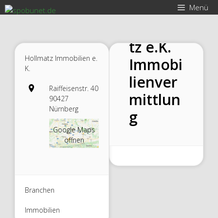
Zum
Ernst
Menü
Inhalt
Hollma
springen
tz e.K.
Hollmatz Immobilien e.
Immobi
K.
lienver
Raiffeisenstr. 40
mittlun
90427
Nürnberg
g
Google Maps
öffnen
Branchen
Immobilien