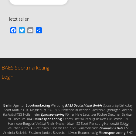
Jetzt teilen:
F
T
E
T
a
w
m
e
c
i
a
i
e
t
i
l
b
t
l
e
o
e
n
o
r
BAES Sportmarketing
k
Login
Berlin
Agentur
Sportmarketing
Werbung
BAES Deutschland GmbH
Sponsoring
Eishockey
Sport Kultur 1. FC Magdeburg TSG 1899 Hoffenheim Iserlohn Roosters Augsburger Panther
Basketball
TSG Hoffenheim
Sportsponsoring
Kölner Haie Lausitzer Füchse Dresdner Eislöwen
VFL Bochum 1848
Mikrosponsoring
Fitness First Würzburg Baskets Die Recken TSV
Hannover-Burgdorf
Fußball
Rhein-Neckar Löwen SG Sport Flensburg-Handewitt SpVgg
Greuther Fürth BG Göttingen Eisbären Berlin VfL Gummersbach
Champions Gala
DSC
Arminia Bielefeld Eisbären Juniors Basketball Löwen Braunschweig
Microsponsoring
EHC