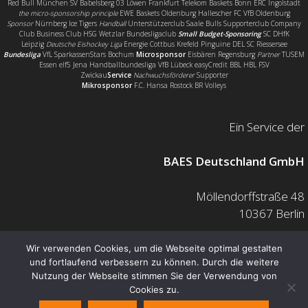
Red Bull München SV Babelsberg 03 Löwen Frankfurt Telekom Baskets Bonn ERC Ingolstadt
the micro-sponsorship principle
EWE Baskets Oldenburg Hallescher FC VfB Oldenburg
Sponsor
Nürnberg Ice Tigers
Handball
Unterstützerclub Saale Bulls Supporterclub Company
Club Business Club HSG Wetzlar Bundesligaclub
Small Budget-Sponsoring
SC DHfK
Leipzig
Deutsche Eishockey Liga
Energie Cottbus Krefeld Pinguine DEL SC Riessersee
Bundesliga
VfL SparkassenStars Bochum
Microsponsor
Eisbären Regensburg
Partner
TUSEM
Essen elf5 Jena Handballbundesliga VfB Lübeck easyCredit BBL HBL FSV
Zwickau
Service
Nachwuchsförderer
Supporter
Mikrosponsor
F.C. Hansa Rostock BR Volleys
Ein Service der
BAES Deutschland GmbH
Möllendorffstraße 48
10367 Berlin
Mail: info@baes.de
Wir verwenden Cookies, um die Webseite optimal gestalten
und fortlaufend verbessern zu können. Durch die weitere
Telefon: 030 200 7378 0
Nutzung der Webseite stimmen Sie der Verwendung von
Fax: 0800 880 1139 55
Cookies zu.