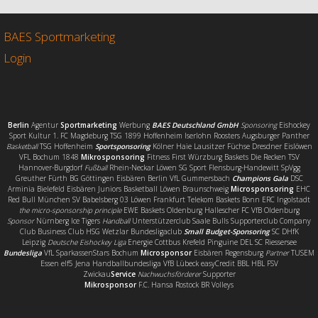
b
t
l
e
o
e
n
o
r
BAES Sportmarketing
k
Login
Berlin
Agentur
Sportmarketing
Werbung
BAES Deutschland GmbH
Sponsoring
Eishockey
Sport Kultur 1. FC Magdeburg TSG 1899 Hoffenheim Iserlohn Roosters Augsburger Panther
Basketball
TSG Hoffenheim
Sportsponsoring
Kölner Haie Lausitzer Füchse Dresdner Eislöwen
VFL Bochum 1848
Mikrosponsoring
Fitness First Würzburg Baskets Die Recken TSV
Hannover-Burgdorf
Fußball
Rhein-Neckar Löwen SG Sport Flensburg-Handewitt SpVgg
Greuther Fürth BG Göttingen Eisbären Berlin VfL Gummersbach
Champions Gala
DSC
Arminia Bielefeld Eisbären Juniors Basketball Löwen Braunschweig
Microsponsoring
EHC
Red Bull München SV Babelsberg 03 Löwen Frankfurt Telekom Baskets Bonn ERC Ingolstadt
the micro-sponsorship principle
EWE Baskets Oldenburg Hallescher FC VfB Oldenburg
Sponsor
Nürnberg Ice Tigers
Handball
Unterstützerclub Saale Bulls Supporterclub Company
Club Business Club HSG Wetzlar Bundesligaclub
Small Budget-Sponsoring
SC DHfK
Leipzig
Deutsche Eishockey Liga
Energie Cottbus Krefeld Pinguine DEL SC Riessersee
Bundesliga
VfL SparkassenStars Bochum
Microsponsor
Eisbären Regensburg
Partner
TUSEM
Essen elf5 Jena Handballbundesliga VfB Lübeck easyCredit BBL HBL FSV
Zwickau
Service
Nachwuchsförderer
Supporter
Mikrosponsor
F.C. Hansa Rostock BR Volleys