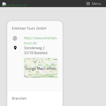
Zum
Menü
Inhalt
springen
Entertain Tours GmbH
https://www.entertain-
tours.de
Stenderweg 2
33739 Bielefeld
Google Maps öffnen
Branchen