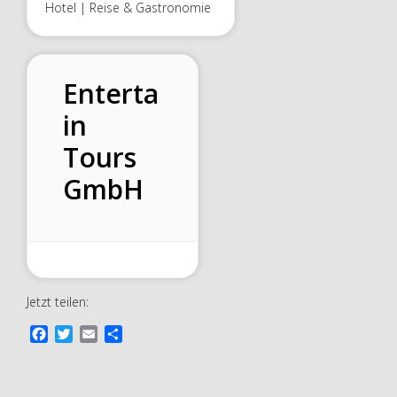
Hotel | Reise & Gastronomie
Enterta
in
Tours
GmbH
Jetzt teilen:
F
T
E
T
a
w
m
e
c
i
a
i
e
t
i
l