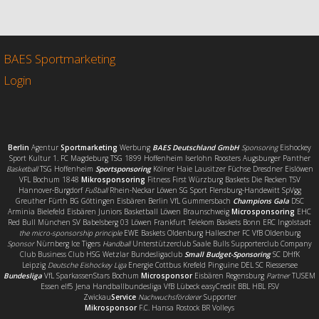
c
i
a
i
e
t
i
l
b
t
l
e
o
e
n
o
r
BAES Sportmarketing
k
Login
Berlin
Agentur
Sportmarketing
Werbung
BAES Deutschland GmbH
Sponsoring
Eishockey
Sport Kultur 1. FC Magdeburg TSG 1899 Hoffenheim Iserlohn Roosters Augsburger Panther
Basketball
TSG Hoffenheim
Sportsponsoring
Kölner Haie Lausitzer Füchse Dresdner Eislöwen
VFL Bochum 1848
Mikrosponsoring
Fitness First Würzburg Baskets Die Recken TSV
Hannover-Burgdorf
Fußball
Rhein-Neckar Löwen SG Sport Flensburg-Handewitt SpVgg
Greuther Fürth BG Göttingen Eisbären Berlin VfL Gummersbach
Champions Gala
DSC
Arminia Bielefeld Eisbären Juniors Basketball Löwen Braunschweig
Microsponsoring
EHC
Red Bull München SV Babelsberg 03 Löwen Frankfurt Telekom Baskets Bonn ERC Ingolstadt
the micro-sponsorship principle
EWE Baskets Oldenburg Hallescher FC VfB Oldenburg
Sponsor
Nürnberg Ice Tigers
Handball
Unterstützerclub Saale Bulls Supporterclub Company
Club Business Club HSG Wetzlar Bundesligaclub
Small Budget-Sponsoring
SC DHfK
Leipzig
Deutsche Eishockey Liga
Energie Cottbus Krefeld Pinguine DEL SC Riessersee
Bundesliga
VfL SparkassenStars Bochum
Microsponsor
Eisbären Regensburg
Partner
TUSEM
Essen elf5 Jena Handballbundesliga VfB Lübeck easyCredit BBL HBL FSV
Zwickau
Service
Nachwuchsförderer
Supporter
Mikrosponsor
F.C. Hansa Rostock BR Volleys