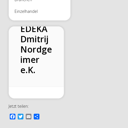
Einzelhandel
EDEKA
Dmitrij
Nordge
imer
e.K.
Jetzt teilen:
F
T
E
T
a
w
m
e