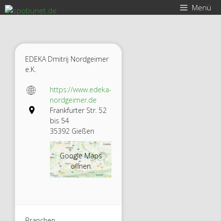
Zum
Menü
Inhalt
springen
EDEKA Dmitrij Nordgeimer
e.K.
https://www.edeka-
nordgeimer.de
Frankfurter Str. 52
bis 54
35392 Gießen
Google Maps
öffnen
Branchen