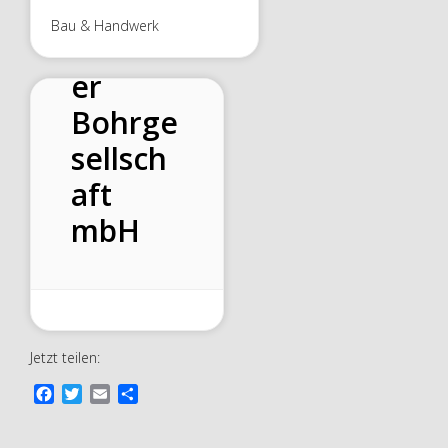
Bau & Handwerk
Dresdn
er
Bohrge
sellsch
aft
mbH
Jetzt teilen:
F
T
E
T
a
w
m
e
c
i
a
i