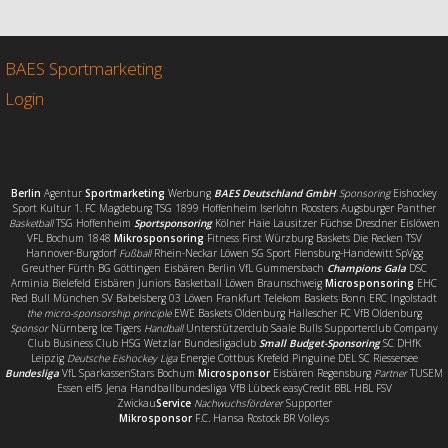
e
t
i
l
b
t
l
e
o
e
n
o
r
BAES Sportmarketing
k
Login
Berlin
Agentur
Sportmarketing
Werbung
BAES Deutschland GmbH
Sponsoring
Eishockey
Sport Kultur 1. FC Magdeburg TSG 1899 Hoffenheim Iserlohn Roosters Augsburger Panther
Basketball
TSG Hoffenheim
Sportsponsoring
Kölner Haie Lausitzer Füchse Dresdner Eislöwen
VFL Bochum 1848
Mikrosponsoring
Fitness First Würzburg Baskets Die Recken TSV
Hannover-Burgdorf
Fußball
Rhein-Neckar Löwen SG Sport Flensburg-Handewitt SpVgg
Greuther Fürth BG Göttingen Eisbären Berlin VfL Gummersbach
Champions Gala
DSC
Arminia Bielefeld Eisbären Juniors Basketball Löwen Braunschweig
Microsponsoring
EHC
Red Bull München SV Babelsberg 03 Löwen Frankfurt Telekom Baskets Bonn ERC Ingolstadt
the micro-sponsorship principle
EWE Baskets Oldenburg Hallescher FC VfB Oldenburg
Sponsor
Nürnberg Ice Tigers
Handball
Unterstützerclub Saale Bulls Supporterclub Company
Club Business Club HSG Wetzlar Bundesligaclub
Small Budget-Sponsoring
SC DHfK
Leipzig
Deutsche Eishockey Liga
Energie Cottbus Krefeld Pinguine DEL SC Riessersee
Bundesliga
VfL SparkassenStars Bochum
Microsponsor
Eisbären Regensburg
Partner
TUSEM
Essen elf5 Jena Handballbundesliga VfB Lübeck easyCredit BBL HBL FSV
Zwickau
Service
Nachwuchsförderer
Supporter
Mikrosponsor
F.C. Hansa Rostock BR Volleys