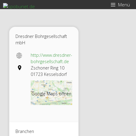
Zum
Menü
Inhalt
springen
Dresdner Bohrgesellschaft
mbH
http://www.dresdner-
bohrgesellschaft.de
Zschoner Ring 10
01723 Kesselsdorf
Google Maps öffnen
Branchen