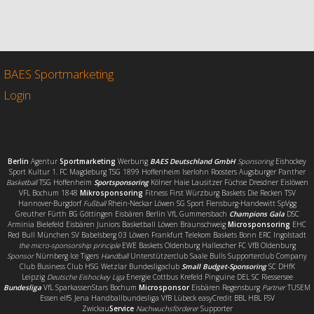
a
w
m
e
c
i
a
i
e
t
i
l
b
t
l
e
o
e
n
o
r
BAES Sportmarketing
k
Login
Berlin
Agentur
Sportmarketing
Werbung
BAES Deutschland GmbH
Sponsoring
Eishockey
Sport Kultur 1. FC Magdeburg TSG 1899 Hoffenheim Iserlohn Roosters Augsburger Panther
Basketball
TSG Hoffenheim
Sportsponsoring
Kölner Haie Lausitzer Füchse Dresdner Eislöwen
VFL Bochum 1848
Mikrosponsoring
Fitness First Würzburg Baskets Die Recken TSV
Hannover-Burgdorf
Fußball
Rhein-Neckar Löwen SG Sport Flensburg-Handewitt SpVgg
Greuther Fürth BG Göttingen Eisbären Berlin VfL Gummersbach
Champions Gala
DSC
Arminia Bielefeld Eisbären Juniors Basketball Löwen Braunschweig
Microsponsoring
EHC
Red Bull München SV Babelsberg 03 Löwen Frankfurt Telekom Baskets Bonn ERC Ingolstadt
the micro-sponsorship principle
EWE Baskets Oldenburg Hallescher FC VfB Oldenburg
Sponsor
Nürnberg Ice Tigers
Handball
Unterstützerclub Saale Bulls Supporterclub Company
Club Business Club HSG Wetzlar Bundesligaclub
Small Budget-Sponsoring
SC DHfK
Leipzig
Deutsche Eishockey Liga
Energie Cottbus Krefeld Pinguine DEL SC Riessersee
Bundesliga
VfL SparkassenStars Bochum
Microsponsor
Eisbären Regensburg
Partner
TUSEM
Essen elf5 Jena Handballbundesliga VfB Lübeck easyCredit BBL HBL FSV
Zwickau
Service
Nachwuchsförderer
Supporter