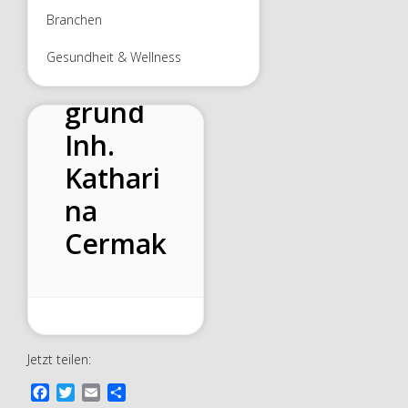
tpraxis
Branchen
am
Gesundheit & Wellness
Wiesen
grund
Inh.
Kathari
na
Cermak
Jetzt teilen:
F
T
E
T