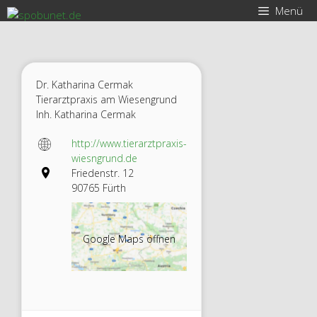
Zum
Menü
Inhalt
springen
Dr. Katharina Cermak
Tierarztpraxis am Wiesengrund
Inh. Katharina Cermak
http://www.tierarztpraxis-
wiesngrund.de
Friedenstr. 12
90765 Fürth
Dr.
Kathari
Google Maps öffnen
na
Cermak
Tierarz