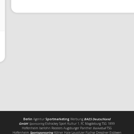
Berlin
Agentur
Sportmarketing
Werbung
BAES Deutschland
GmbH
Sponsoring
Eishockey Sport Kultur 1. FC Magdeburg TSG 1899
Hoffenheim Iserlohn Roosters Augsburger Panther
Basketball
TSG
Hoffenheim
Sportsponsoring
Kölner Haie Lausitzer Füchse Dresdner Eislöwen