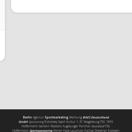
Berlin
Agentur
Sportmarketing
Werbung
BAES Deutschland
GmbH
Sponsoring
Eishockey Sport Kultur 1. FC Magdeburg TSG 1899
Hoffenheim Iserlohn Roosters Augsburger Panther
Basketball
TSG
Hoffenheim
Sportsponsoring
Kölner Haie Lausitzer Füchse Dresdner Eislöwen