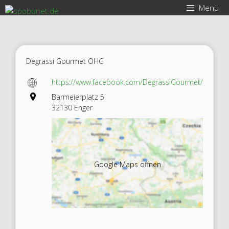
Zum
Menü
Inhalt
springen
Degrassi Gourmet OHG
https://www.facebook.com/DegrassiGourmet/
Barmeierplatz 5
32130 Enger
Google Maps öffnen