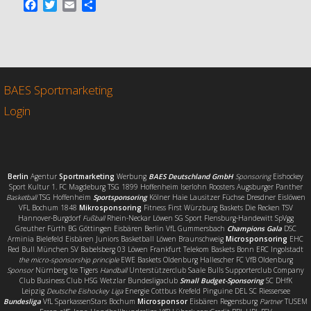
F
T
E
T
a
w
m
e
c
i
a
i
e
t
i
l
b
t
l
e
o
e
n
o
r
BAES Sportmarketing
k
Login
Berlin
Agentur
Sportmarketing
Werbung
BAES Deutschland GmbH
Sponsoring
Eishockey
Sport Kultur 1. FC Magdeburg TSG 1899 Hoffenheim Iserlohn Roosters Augsburger Panther
Basketball
TSG Hoffenheim
Sportsponsoring
Kölner Haie Lausitzer Füchse Dresdner Eislöwen
VFL Bochum 1848
Mikrosponsoring
Fitness First Würzburg Baskets Die Recken TSV
Hannover-Burgdorf
Fußball
Rhein-Neckar Löwen SG Sport Flensburg-Handewitt SpVgg
Greuther Fürth BG Göttingen Eisbären Berlin VfL Gummersbach
Champions Gala
DSC
Arminia Bielefeld Eisbären Juniors Basketball Löwen Braunschweig
Microsponsoring
EHC
Red Bull München SV Babelsberg 03 Löwen Frankfurt Telekom Baskets Bonn ERC Ingolstadt
the micro-sponsorship principle
EWE Baskets Oldenburg Hallescher FC VfB Oldenburg
Sponsor
Nürnberg Ice Tigers
Handball
Unterstützerclub Saale Bulls Supporterclub Company
Club Business Club HSG Wetzlar Bundesligaclub
Small Budget-Sponsoring
SC DHfK
Leipzig
Deutsche Eishockey Liga
Energie Cottbus Krefeld Pinguine DEL SC Riessersee
Bundesliga
VfL SparkassenStars Bochum
Microsponsor
Eisbären Regensburg
Partner
TUSEM