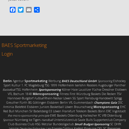
F
T
E
T
a
w
m
e
c
i
a
i
e
t
i
l
b
t
l
e
o
e
n
o
r
BAES Sportmarketing
k
Login
Berlin
Agentur
Sportmarketing
Werbung
BAES Deutschland GmbH
Sponsoring
Eishockey
Sport Kultur 1. FC Magdeburg TSG 1899 Hoffenheim Iserlohn Roosters Augsburger Panther
Basketball
TSG Hoffenheim
Sportsponsoring
Kölner Haie Lausitzer Füchse Dresdner Eislöwen
VFL Bochum 1848
Mikrosponsoring
Fitness First Würzburg Baskets Die Recken TSV
Hannover-Burgdorf
Fußball
Rhein-Neckar Löwen SG Sport Flensburg-Handewitt SpVgg
Greuther Fürth BG Göttingen Eisbären Berlin VfL Gummersbach
Champions Gala
DSC
Arminia Bielefeld Eisbären Juniors Basketball Löwen Braunschweig
Microsponsoring
EHC
Red Bull München SV Babelsberg 03 Löwen Frankfurt Telekom Baskets Bonn ERC Ingolstadt
the micro-sponsorship principle
EWE Baskets Oldenburg Hallescher FC VfB Oldenburg
Sponsor
Nürnberg Ice Tigers
Handball
Unterstützerclub Saale Bulls Supporterclub Company
Club Business Club HSG Wetzlar Bundesligaclub
Small Budget-Sponsoring
SC DHfK
Leipzig
Deutsche Eishockey Liga
Energie Cottbus Krefeld Pinguine DEL SC Riessersee