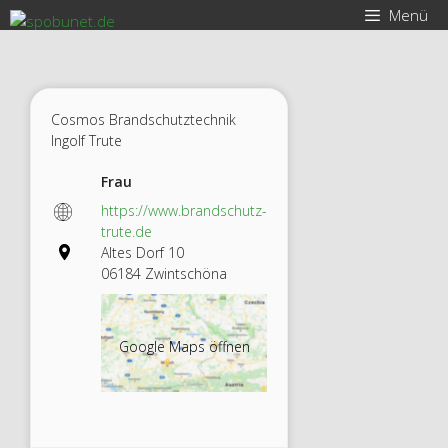
Zum
Menü
Inhalt
springen
Cosmos Brandschutztechnik
Ingolf Trute
Frau
https://www.brandschutz-
trute.de
Altes Dorf 10
06184 Zwintschöna
Google Maps öffnen